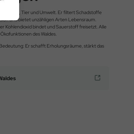
ür Mensch, Tier und Umwelt. Er filtert Schadstoffe
rosion und bietet unzähligen Arten Lebensraum.
 er Kohlendioxid bindet und Sauerstoff freisetzt. Alle
 Ökofunktionen des Waldes.
Bedeutung: Er schafft Erholungsräume, stärkt das
Waldes