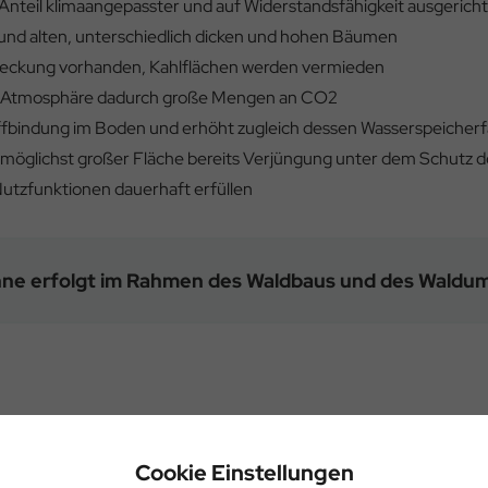
en Anteil klimaangepasster und auf Widerstandsfähigkeit ausger
n und alten, unterschiedlich dicken und hohen Bäumen
bedeckung vorhanden, Kahlflächen werden vermieden
der Atmosphäre dadurch große Mengen an CO2
fbindung im Boden und erhöht zugleich dessen Wasserspeicherf
möglichst großer Fläche bereits Verjüngung unter dem Schutz 
Nutzfunktionen dauerhaft erfüllen
inne erfolgt im Rahmen des Waldbaus und des Waldu
Cookie Einstellungen