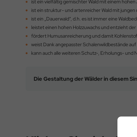
ist ein vielfältig gemischter Wald mit einem hoh
ist ein struktur- und artenreicher Wald mit junge
ist ein „Dauerwald“, d.h. es ist immer eine Wald
leistet einen hohen Holzzuwachs und entzieht 
fördert Humusanreicherung und damit Kohlenstof
weist Dank angepasster Schalenwildbestände auf 
kann auch alle weiteren Schutz-, Erholungs- und 
Die Gestaltung der Wälder in diesem S