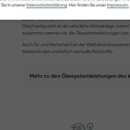
Sie in unserer
Datenschutzerklärung
. Hier finden Sie unser
Impressum.
Der Wald erfüllt eine Vielzahl wertvoller Funktionen f
aus der Luft, speichert Wasser, schützt Böden vor E
Gleichzeitig wirkt er als natürliche Klimaanlage, indem
zusammen nennen wir die Ökosystemleistungen bzw.
Auch für uns Menschen hat der Wald eine besondere 
Wohlbefinden und liefert wertvolle Rohstoffe.
Mehr zu den Ökosystemleistungen des 