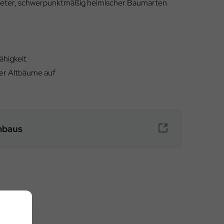
ichteter, schwerpunktmäßig heimischer Baumarten
ähigkeit
der Altbäume auf
mbaus