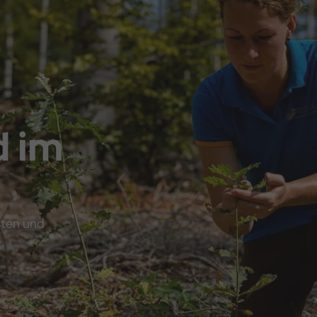
d im
sten und