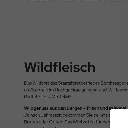
Wildfleisch
Das Wildbret des Staatsforstbetriebes Berchtesgad
größtenteils im Hochgebirge gelegen sind. Wir biet
Rarität ist das Muffelwild.
Wildgenuss aus den Bergen – frisch und saisonal
Je nach Jahreszeit bekommen Sie bei uns ein umfan
Braten oder Grillen. Das Wildbret ist für den privat