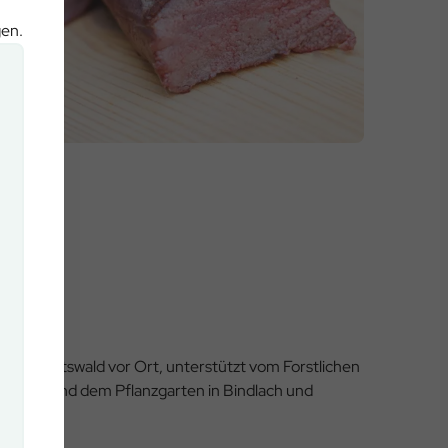
gen.
den Staatswald vor Ort, unterstützt vom Forstlichen
enwöhr und dem Pflanzgarten in Bindlach und