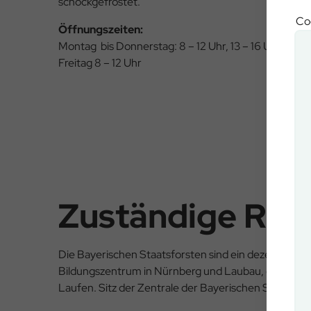
schockgefrostet.
Coo
Öffnungszeiten:
Montag bis Donnerstag: 8 – 12 Uhr, 13 – 16 Uhr
Freitag 8 – 12 Uhr
Zuständige Rev
Die Bayerischen Staatsforsten sind ein dezentrales
Bildungszentrum in Nürnberg und Laubau, dem Zent
Laufen. Sitz der Zentrale der Bayerischen Staatsfor