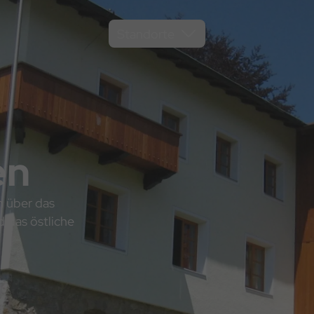
Standorte
en
h über das
 das östliche