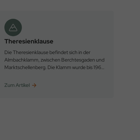
Theresienklause
Die Theresienklause befindet sich in der
Almbachklamm, zwischen Berchtesgaden und
Marktschellenberg. Die Klamm wurde bis 1964
zur Holzdrift genutzt. Unter Drift ist der
Holztransport mittels Wasserkraft zu
Zum Artikel
verstehen.