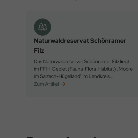
Naturwaldreservat Schönramer
Filz
Das Naturwaldreservat Schönramer Filz liegt
im FFH-Gebiet (Fauna-Flora-Habitat) „Moore
im Salzach-Hügelland" im Landkreis
Traunstein. Es handelt sich um 56,2 Hektar
Zum Artikel
Staatswald, der von