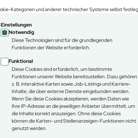
kie-Kategorien und anderer technischer Systeme selbst festle
Einstellungen
Notwendig
Diese Technologien sind für die grundlegenden
Funktionen der Website erforderlich.
Funktional
Diese Cookies sind erforderlich, um bestimmte
Funktionen unserer Website bereitzustellen. Dazu gehören
z. B. interaktive Karten sowie Job-Listings und Karriere-
iere
Inhalte, die über externe Dienste eingebunden werden.
Wenn Sie diese Cookies akzeptieren, werden Daten wie
Ihre IP-Adresse an die jeweiligen Anbieter übermittelt, um
 Unternehmen: 41 Forstbetriebe mit 373 Revieren bewirtschaften 
die Inhalte korrekt anzuzeigen. Ohne diese Cookies
rum für Energieholz in Oberammergau, der Forsttechnik in Bod
können die Karten- und Stellenanzeigen-Funktionen nicht
sten ist in Regensburg.
genutzt werden.