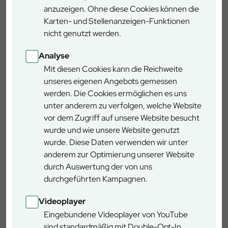
anzuzeigen. Ohne diese Cookies können die
Karten- und Stellenanzeigen-Funktionen
nicht genutzt werden.
Forstlicher Versuchsgarten Grafrath
Analyse
Mit diesen Cookies kann die Reichweite
Europa, Asien, Amerika – im Forstlichen
unseres eigenen Angebots gemessen
Versuchsgarten Grafrath finden Sie die Wälder dieser
werden. Die Cookies ermöglichen es uns
Kontinente auf einem Fleck. Auf dem 34 ha großen
unter anderem zu verfolgen, welche Website
Areal können Sie über 200 verschiedene Baumarten
Zum Artikel
vor dem Zugriff auf unsere Website besucht
aus unterschiedlichen Erdregionen entdecken.
wurde und wie unsere Website genutzt
wurde. Diese Daten verwenden wir unter
anderem zur Optimierung unserer Website
durch Auswertung der von uns
Der Paterzeller Eibenwald
durchgeführten Kampagnen.
Eine Schatztruhe der Natur bieten Ihnen die
Videoplayer
Bayerischen Staatsforsten im "Paterzeller
Eingebundene Videoplayer von YouTube
Eibenwald“. Dieser Wald wurde bereits 1939 unter
sind standardmäßig mit Double-Opt-In