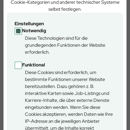
Karte anzeigen zu können.
Cookie-Kategorien und anderer technischer Systeme
selbst festlegen.
Einstellungen
Notwendig
Diese Technologien sind für die
grundlegenden Funktionen der Website
erforderlich.
Funktional
Anmerkung: Die Flächen sind generalisiert und können von den
Diese Cookies sind erforderlich, um
realen Grenzen abweichen.
bestimmte Funktionen unserer Website
bereitzustellen. Dazu gehören z. B.
interaktive Karten sowie Job-Listings und
Karriere-Inhalte, die über externe Dienste
Ausflugstipps und
eingebunden werden. Wenn Sie diese
Cookies akzeptieren, werden Daten wie Ihre
Denkmäler
IP-Adresse an die jeweiligen Anbieter
übermittelt, um die Inhalte korrekt