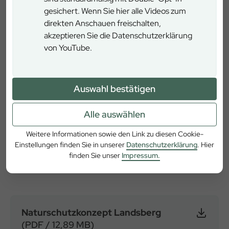
Naturschutz gestellt und zählt somit zu den ältesten
Zum Artikel
gesichert. Wenn Sie hier alle Videos zum
Naturschutzgebieten Deutschlands.
direkten Anschauen freischalten,
akzeptieren Sie die Datenschutzerklärung
von YouTube.
Downloads
Auswahl bestätigen
Das Naturschutzkonzept der Bayerischen Staatsforsten
gibt für alle Unternehmensteile und deren Beschäftigten
Alle auswählen
einen verbindlichen Rahmen vor. Es wird von den
Forstbetrieben durch regionale Naturschutzkonzepte für
Weitere Informationen sowie den Link zu diesen Cookie-
den jeweiligen Bereich ergänzt. Zusätzlich stehen hier für
Einstellungen finden Sie in unserer
Datenschutzerklärung
. Hier
finden Sie unser
Impressum.
Sie außerdem die Traktergebnisse des Forstbetriebes zur
Verfügung.
Naturschutzkonzept Landsberg
(PDF / 12,89 MB)