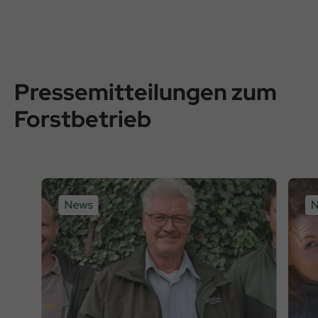
Pressemitteilungen zum
Forstbetrieb
News
N