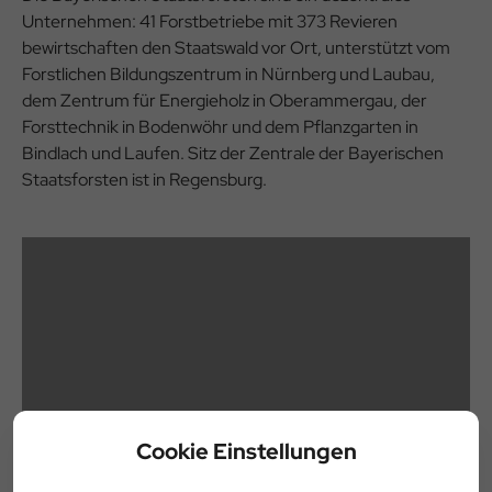
Unternehmen: 41 Forstbetriebe mit 373 Revieren
bewirtschaften den Staatswald vor Ort, unterstützt vom
Forstlichen Bildungszentrum in Nürnberg und Laubau,
dem Zentrum für Energieholz in Oberammergau, der
Forsttechnik in Bodenwöhr und dem Pflanzgarten in
Bindlach und Laufen. Sitz der Zentrale der Bayerischen
Staatsforsten ist in Regensburg.
Cookie Einstellungen
Bitte
aktivieren Sie die Funktionalen Cookies
um die