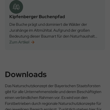
Kipfenberger Buchenpfad
Die Buche prägt und dominiert die Wälder der
Jurahänge im Altmühltal. Aufgrund der großen
Bedeutung dieser Baumart für den Naturhaushalt
und für die Forstwirtschaft haben wir einen
Zum Artikel
interessanten Buchenpfad bei Kipfenberg konzipiert.
Downloads
Das Naturschutzkonzept der Bayerischen Staatsforsten
gibt für alle Unternehmensteile und deren Beschäftigten
einen verbindlichen Rahmen vor. Es wird von den
Forstbetrieben durch regionale Naturschutzkonzepte für
den jeweiligen Bereich ergänzt. Zusätzlich stehen hier für