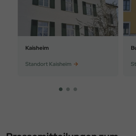
Kaisheim
B
Standort Kaisheim
S