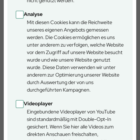
nicht genutzt werden.
Sie beim Forstbetrieb Kipfenberg
anfragen.
Analyse
Mit diesen Cookies kann die Reichweite
unseres eigenen Angebots gemessen
Hierbei handelt es sich um eine
werden. Die Cookies ermöglichen es uns
unverbindliche Anfrage, die lediglich
unter anderem zu verfolgen, welche Website
der Kontaktaufnahme dient.
vor dem Zugriff auf unsere Website besucht
wurde und wie unsere Website genutzt
wurde. Diese Daten verwenden wir unter
anderem zur Optimierung unserer Website
durch Auswertung der von uns
Ausflugstipps und
durchgeführten Kampagnen.
Denkmäler
Videoplayer
Eingebundene Videoplayer von YouTube
sind standardmäßig mit Double-Opt-In
gesichert. Wenn Sie hier alle Videos zum
direkten Anschauen freischalten,