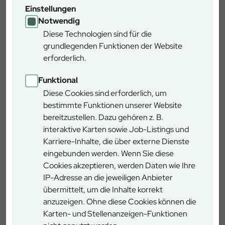
Einstellungen
Notwendig
Diese Technologien sind für die
grundlegenden Funktionen der Website
erforderlich.
Funktional
Diese Cookies sind erforderlich, um
bestimmte Funktionen unserer Website
bereitzustellen. Dazu gehören z. B.
interaktive Karten sowie Job-Listings und
Karriere-Inhalte, die über externe Dienste
eingebunden werden. Wenn Sie diese
Cookies akzeptieren, werden Daten wie Ihre
Brennholz
IP-Adresse an die jeweiligen Anbieter
übermittelt, um die Inhalte korrekt
Sie wollen Brennholz aus dem Wald oder
anzuzeigen. Ohne diese Cookies können die
von der Forststraße selbst aufbereiten?
Karten- und Stellenanzeigen-Funktionen
Mit unserem Kontaktformular können