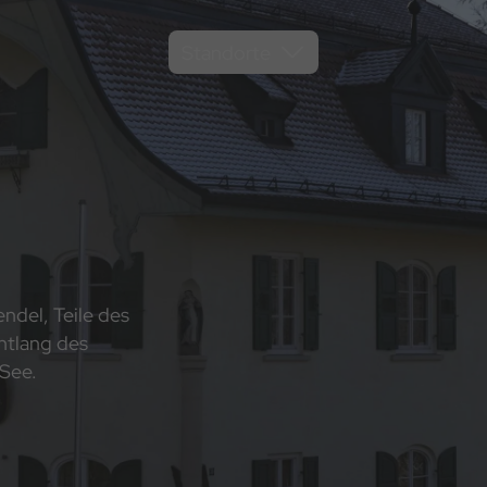
Standorte
endel, Teile des
ntlang des
 See.