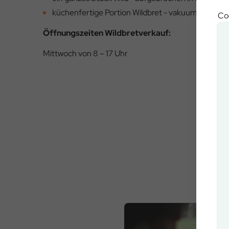
küchenfertige Portion Wildbret - vakuumiert und 
Coo
Öffnungszeiten Wildbretverkauf:
Mittwoch von 8 – 17 Uhr