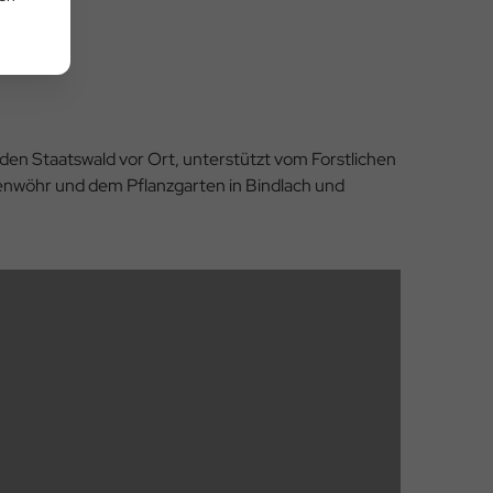
den Staatswald vor Ort, unterstützt vom Forstlichen
enwöhr und dem Pflanzgarten in Bindlach und