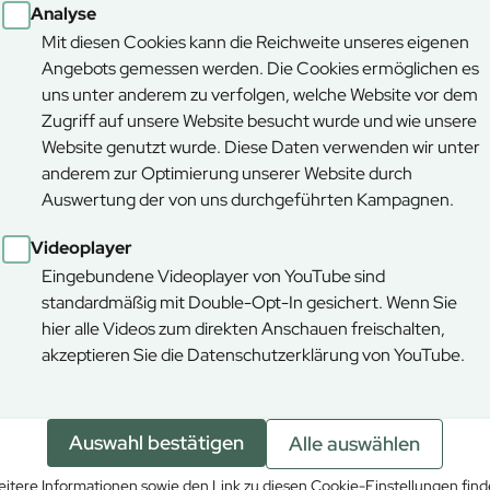
Analyse
Mit diesen Cookies kann die Reichweite unseres eigenen
Hier finden Sie die aktuell gültigen P
Angebots gemessen werden. Die Cookies ermöglichen es
Informationen:
uns unter anderem zu verfolgen, welche Website vor dem
6€ für PKW und Motorräder
Zugriff auf unsere Website besucht wurde und wie unsere
Website genutzt wurde. Diese Daten verwenden wir unter
12€ für Wohnmobile und LKW
anderem zur Optimierung unserer Website durch
Fahrräder frei
Auswertung der von uns durchgeführten Kampagnen.
Beschränkung auf 4t zGG
Videoplayer
Konditionen für Vielfahrende könne
Eingebundene Videoplayer von YouTube sind
Tölz angefragt werden
info-bad-toe
standardmäßig mit Double-Opt-In gesichert. Wenn Sie
hier alle Videos zum direkten Anschauen freischalten,
akzeptieren Sie die Datenschutzerklärung von YouTube.
Auswahl bestätigen
Alle auswählen
itere Informationen sowie den Link zu diesen Cookie-Einstellungen fin