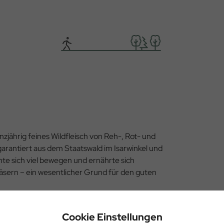
zjährig feines Wildfleisch von Reh-, Rot- und
rantiert aus dem Staatswald im Isarwinkel und
nnte sich viel bewegen und ernährte sich
sern – ein wesentlicher Grund für den guten
Cookie Einstellungen
e