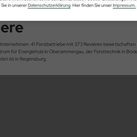
Sie in unserer
Datenschutzerklärung
. Hier finden Sie unser
Impressum.
iere
 Unternehmen: 41 Forstbetriebe mit 373 Revieren bewirtschaften 
rum für Energieholz in Oberammergau, der Forsttechnik in Bod
sten ist in Regensburg.