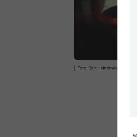
Foto: Bert Heinzlmeier
We