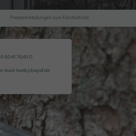
Pressemitteilungen zum Forstbetrieb
9 8041 7649 0
fo-bad-toelz@baysf.de