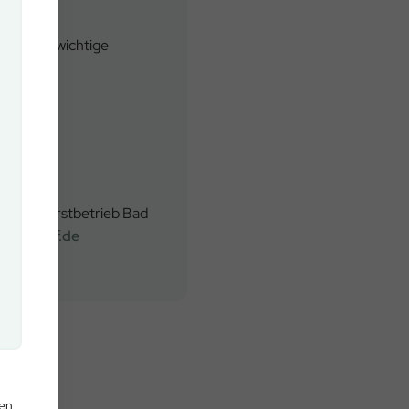
reise und wichtige
n beim Forstbetrieb Bad
lz@baysf.de
den