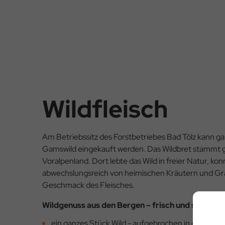
Wildfleisch
Am Betriebssitz des Forstbetriebes Bad Tölz kann gan
Gamswild eingekauft werden. Das Wildbret stammt ga
Voralpenland. Dort lebte das Wild in freier Natur, ko
abwechslungsreich von heimischen Kräutern und Grä
Geschmack des Fleisches.
Wildgenuss aus den Bergen – frisch und saisonal
ein ganzes Stück Wild - aufgebrochen in der Deck