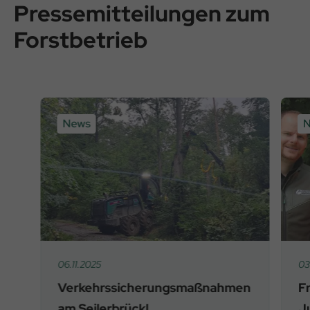
Pressemitteilungen zum
Forstbetrieb
News
N
06.11.2025
03
Verkehrssicherungsmaßnahmen
F
am Seilerbrückl
J