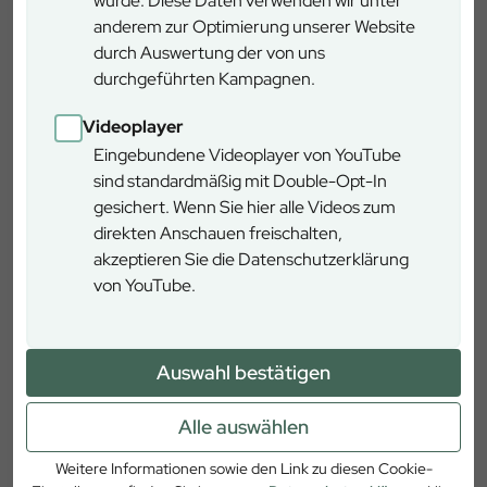
wurde. Diese Daten verwenden wir unter
anderem zur Optimierung unserer Website
durch Auswertung der von uns
Brennholz
durchgeführten Kampagnen.
Sie wollen Brennholz aus dem Wald oder
Videoplayer
von der Forststraße selbst aufbereiten?
Eingebundene Videoplayer von YouTube
Mit unserem Kontaktformular können
sind standardmäßig mit Double-Opt-In
Sie beim Forstbetrieb Freising anfragen.
gesichert. Wenn Sie hier alle Videos zum
Hierbei handelt es sich um eine
direkten Anschauen freischalten,
unverbindliche Anfrage, die lediglich
akzeptieren Sie die Datenschutzerklärung
der Kontaktaufnahme dient.
von YouTube.
Auswahl bestätigen
Ausflugstipps und
Alle auswählen
Denkmäler
Weitere Informationen sowie den Link zu diesen Cookie-