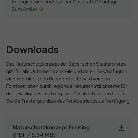
Er beginnt und endet an der Gaststätte "Plantage".
An 23 Stationen können Sie Ihren Wald
Zum Artikel
Downloads
Das Naturschutzkonzept der Bayerischen Staatsforsten
gibt für alle Unternehmensteile und deren Beschäftigten
einen verbindlichen Rahmen vor. Es wird von den
Forstbetrieben durch regionale Naturschutzkonzepte für
den jeweiligen Bereich ergänzt. Zusätzlich stehen hier für
Sie die Traktergebnisse des Forstbetriebes zur Verfügung.
Naturschutzkonzept Freising
(PDF / 8,64 MB)