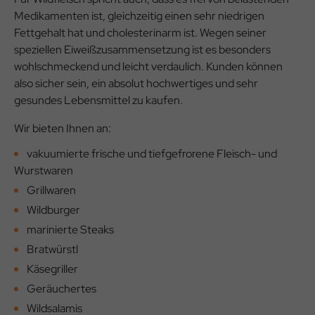
Medikamenten ist, gleichzeitig einen sehr niedrigen
Fettgehalt hat und cholesterinarm ist. Wegen seiner
speziellen Eiweißzusammensetzung ist es besonders
wohlschmeckend und leicht verdaulich. Kunden können
also sicher sein, ein absolut hochwertiges und sehr
gesundes Lebensmittel zu kaufen.
Wir bieten Ihnen an:
vakuumierte frische und tiefgefrorene Fleisch- und
Wurstwaren
Grillwaren
Wildburger
marinierte Steaks
Bratwürstl
Käsegriller
Geräuchertes
Wildsalamis