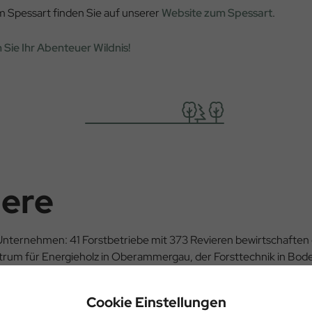
m Spessart finden Sie auf unserer
Website zum Spessart
.
 Sie Ihr Abenteuer Wildnis!
iere
 Unternehmen: 41 Forstbetriebe mit 373 Revieren bewirtschaften 
rum für Energieholz in Oberammergau, der Forsttechnik in Bod
sten ist in Regensburg.
Cookie Einstellungen