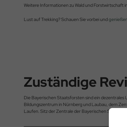
Weitere Informationen zu Wald und Forstwirtschaft i
Lust auf Trekking? Schauen Sie vorbei und
genießen
Zuständige Rev
Die Bayerischen Staatsforsten sind ein dezentrales
Bildungszentrum in Nürnberg und Laubau, dem Zent
Laufen. Sitz der Zentrale der Bayerischen Staatsfor