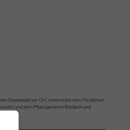
den Staatswald vor Ort, unterstützt vom Forstlichen
enwöhr und dem Pflanzgarten in Bindlach und