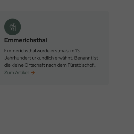
Emmerichsthal
Emmerichsthal wurde erstmals im 13.
Jahrhundert urkundlich erwähnt. Benannt ist
die kleine Ortschaft nach dem Fürstbischof
Emmerich von Breidbach.
Zum Artikel