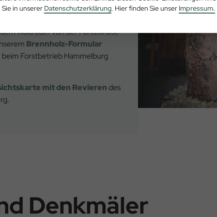
olz
Sie in unserer
Datenschutzerklärung
. Hier finden Sie unser
Impressum.
 dem Wald oder von der Forststraße
 unserem
Brennholz-Formular
h beim Forstbetrieb Hammelburg
ichtskarte mit den Revieren
des
rg.
und Denkmäler