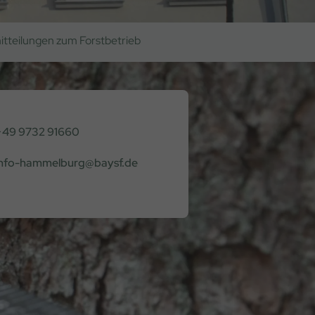
itteilungen zum Forstbetrieb
+49 9732 91660
info-hammelburg@baysf.de