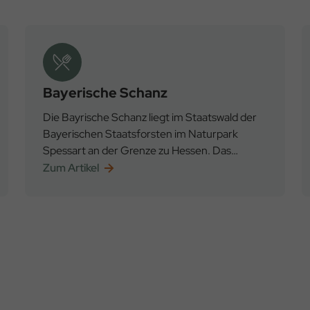
Bayerische Schanz
Die Bayrische Schanz liegt im Staatswald der
Bayerischen Staatsforsten im Naturpark
Spessart an der Grenze zu Hessen. Das
Ausflugslokal blickt auf eine lange Geschichte
Zum Artikel
zurück.