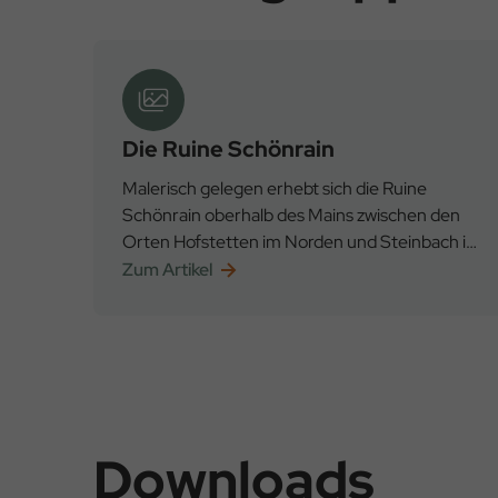
Die Ruine Schönrain
Malerisch gelegen erhebt sich die Ruine
Schönrain oberhalb des Mains zwischen den
Orten Hofstetten im Norden und Steinbach im
Süden. Sie ist eingebettet in den Staatswald
Zum Artikel
Downloads