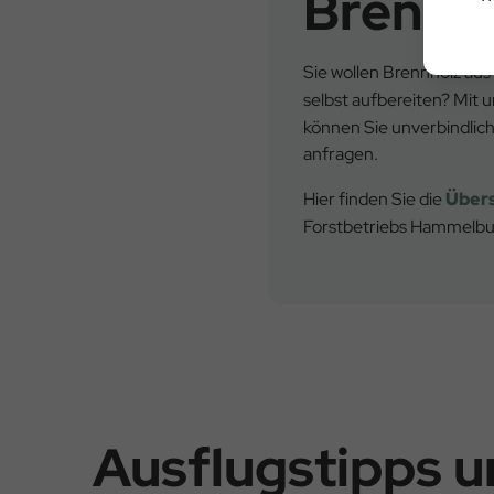
Brennh
Sie wollen Brennholz aus
selbst aufbereiten? Mit
können Sie unverbindlic
anfragen.
Hier finden Sie die
Übers
Forstbetriebs Hammelbu
Ausflugstipps 