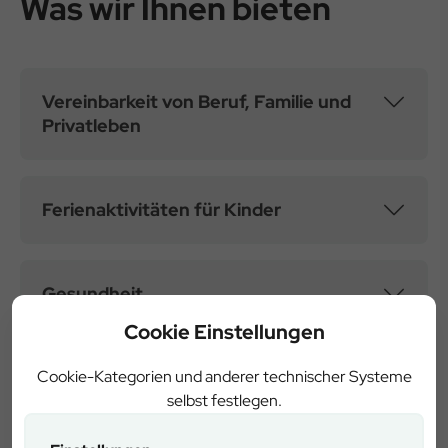
Was wir Ihnen bieten
Vereinbarkeit von Beruf, Familie und
Privatleben
Ferienaktivitäten für Kinder
Gesundheit
Cookie Einstellungen
Cookie-Kategorien und anderer technischer Systeme
Arbeitsschutz
selbst festlegen.