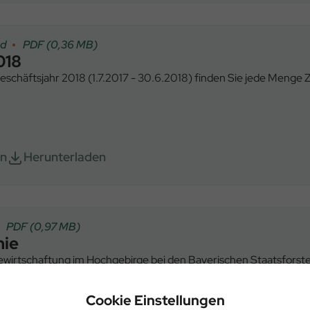
nd
PDF (0,36 MB)
018
Geschäftsjahr 2018 (1.7.2017 - 30.6.2018) finden Sie jede Menge
en
Herunterladen
PDF (0,97 MB)
nie
ewirtschaftung im Hochgebirge bei den Bayerischen Staatsforst
Cookie Einstellungen