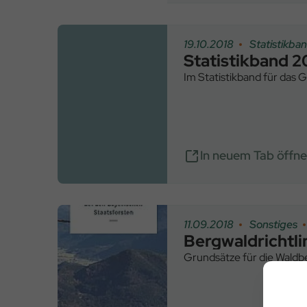
19.10.2018
Statistikba
Statistikband 2
Im Statistikband für das 
In neuem Tab öffn
11.09.2018
Sonstiges
Bergwaldrichtli
Grundsätze für die Waldb