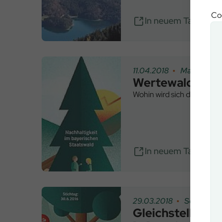
Coo
In neuem Tab öffn
11.04.2018
Magazin
Wertewald
Wohin wird sich der baye
In neuem Tab öffn
29.03.2018
Sonstiges
Gleichstellung