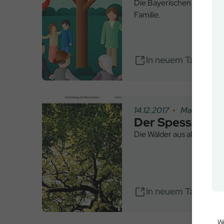
Die Bayerischen Staatsfo
Familie.
In neuem Tab öffn
14.12.2017
Magazin
Der Spessart: 3
Die Wälder aus alten Eiche
In neuem Tab öffn
We