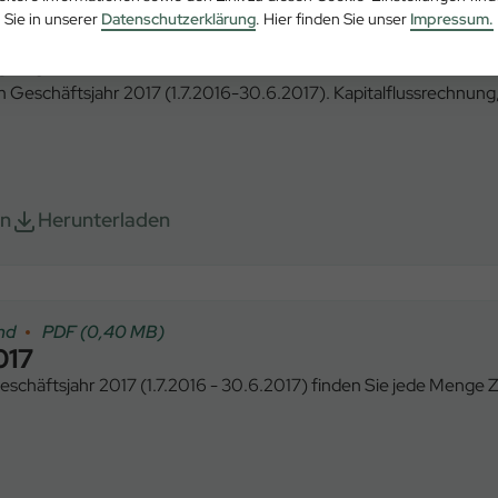
Sie in unserer
Datenschutzerklärung
. Hier finden Sie unser
Impressum.
hluss
PDF (0,85 MB)
s 2017
m Geschäftsjahr 2017 (1.7.2016-30.6.2017). Kapitalflussrechnun
en
Herunterladen
and
PDF (0,40 MB)
017
Geschäftsjahr 2017 (1.7.2016 - 30.6.2017) finden Sie jede Menge 