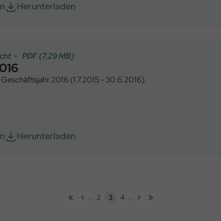
en
Herunterladen
cht
PDF (7,29 MB)
2016
 Geschäftsjahr 2016 (1.7.2015 - 30.6.2016).
en
Herunterladen
«
‹
›
»
…
2
3
4
…
Erste
Vorherige
Nächste
Letzte
Seite
Aktuelle
Seite
Seite
Seite
Seite
Seite
Seite