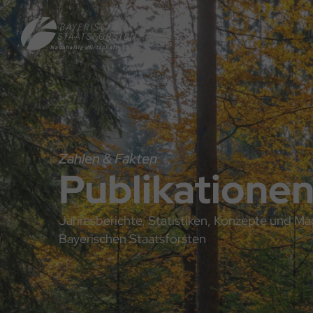
Direkt
Direkt
Hauptnavigation
zum
zum
Inhalt
Footer
Zahlen & Fakten
Publikatione
Jahresberichte, Statistiken, Konzepte und Ma
Bayerischen Staatsforsten