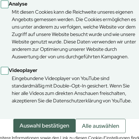
rsten stehen für die Chancengleichheit von Frauen und Männern 
Analyse
Mit diesen Cookies kann die Reichweite unseres eigenen
Angebots gemessen werden. Die Cookies ermöglichen es
uns unter anderem zu verfolgen, welche Website vor dem
Zugriff auf unsere Website besucht wurde und wie unsere
en
Herunterladen
Website genutzt wurde. Diese Daten verwenden wir unter
anderem zur Optimierung unserer Website durch
Auswertung der von uns durchgeführten Kampagnen.
PDF (2,82 MB)
Videoplayer
. Ausgabe
Eingebundene Videoplayer von YouTube sind
n und Buchen sind ein Hotspot der Vielfalt. Tauchen Sie in unsere
standardmäßig mit Double-Opt-In gesichert. Wenn Sie
hier alle Videos zum direkten Anschauen freischalten,
akzeptieren Sie die Datenschutzerklärung von YouTube.
en
Herunterladen
Auswahl bestätigen
Alle auswählen
itere Informationen sowie den Link zu diesen Cookie-Einstellungen fin