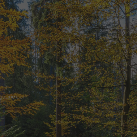
n
gazine der