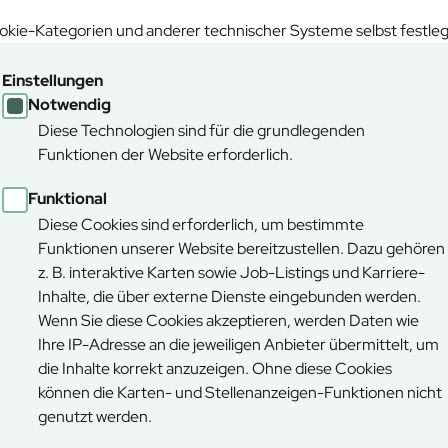
kie-Kategorien und anderer technischer Systeme selbst festle
en
Herunterladen
Einstellungen
Notwendig
Diese Technologien sind für die grundlegenden
PDF (4,65 MB)
Funktionen der Website erforderlich.
rische Staatswald entwickeln? Diese Überlegungen haben wir in 
Funktional
Diese Cookies sind erforderlich, um bestimmte
Funktionen unserer Website bereitzustellen. Dazu gehören
z. B. interaktive Karten sowie Job-Listings und Karriere-
Inhalte, die über externe Dienste eingebunden werden.
en
Herunterladen
Wenn Sie diese Cookies akzeptieren, werden Daten wie
Ihre IP-Adresse an die jeweiligen Anbieter übermittelt, um
die Inhalte korrekt anzuzeigen. Ohne diese Cookies
können die Karten- und Stellenanzeigen-Funktionen nicht
PDF (0,27 MB)
genutzt werden.
skonzept