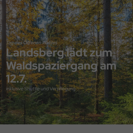
Direkt
Direkt
Hauptnavigation
zum
zum
Inhalt
Footer
Tag des Offenen Waldes
Landsberg lädt zum
Waldspaziergang am
12.7.
inklusive Shuttle und Verpflegung