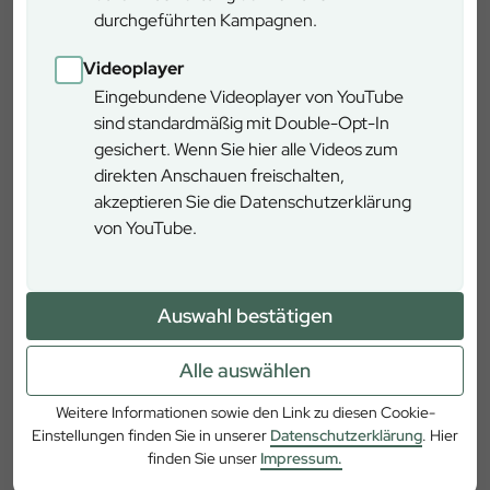
zahlreichen alten Nadelholzbestände in artenreiche
durchgeführten Kampagnen.
Mischwälder.
Videoplayer
Durch Biotopschutz und Habitatpflege schaffen wir
Eingebundene Videoplayer von YouTube
Lebensraum für eine Reihe von Vogelarten vom
sind standardmäßig mit Double-Opt-In
Schwarzspecht bis zum Schwarzstorch.
gesichert. Wenn Sie hier alle Videos zum
direkten Anschauen freischalten,
Für Erholungssuchende sind z.B. der Paterzeller Eibenwald
akzeptieren Sie die Datenschutzerklärung
und das Seeholz am Ammersee überregional bekannte
von YouTube.
Ausflugsziele. Ob Brennholzselbstwerber, Sportler, Vogel-
und Naturfreunde oder Pilzsammler: Für alle
Waldbesucher steht der Staatswald mit seinen rund 600
Auswahl bestätigen
km Forstwegen zur Verfügung.
Alle auswählen
Derzeit hat der Forstbetrieb rund 50 Beschäftigte.
Landsberg am Lech
Weitere Informationen sowie den Link zu diesen Cookie-
Weilheimer Str. 4, 86899 Landsberg
Einstellungen finden Sie in unserer
Datenschutzerklärung
. Hier
finden Sie unser
Impressum.