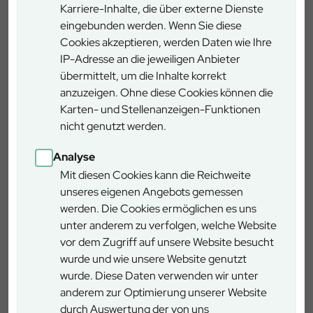
Einsatz. Auch auf seltenere Baumarten wie die Elsbeere,
Karriere-Inhalte, die über externe Dienste
die Wildkirsche oder die Edelkastanie werden gepflanzt.
eingebunden werden. Wenn Sie diese
„Allein in diesem Jahr pflanzen wir im Forstbetrieb 70.000
Cookies akzeptieren, werden Daten wie Ihre
junge Bäume. Dazu kommt noch ein Vielfaches an jungen
IP-Adresse an die jeweiligen Anbieter
Pflanzen, die sich ohne Zutun des Menschen ansamen.
übermittelt, um die Inhalte korrekt
anzuzeigen. Ohne diese Cookies können die
Hintergrund
Karten- und Stellenanzeigen-Funktionen
Die Bayerischen Staatsforsten wurden im Rahmen einer
nicht genutzt werden.
Forstreform im Jahr 2005 als Anstalt des öffentlichen
Rechts gegründet und sind Deutschlands größter
Analyse
Forstbetrieb. Mit ca. 2.600 Mitarbeiterinnen und
Mit diesen Cookies kann die Reichweite
Mitarbeitern, davon fast 260 Azubis, bewirtschaftet das
unseres eigenen Angebots gemessen
Unternehmen den bayerischen Staatswald, insgesamt
werden. Die Cookies ermöglichen es uns
805.000 Hektar.
unter anderem zu verfolgen, welche Website
vor dem Zugriff auf unsere Website besucht
Forstbetrieb Landsberg
wurde und wie unsere Website genutzt
Der Forstbetrieb Landsberg erntet nachhaltig ca. 150.000
wurde. Diese Daten verwenden wir unter
m³ Rohholz pro Jahr. Er ist geprägt von Fichten, Erlen,
anderem zur Optimierung unserer Website
Buchen und Tannen. Ziel ist die Umwandlung der
durch Auswertung der von uns