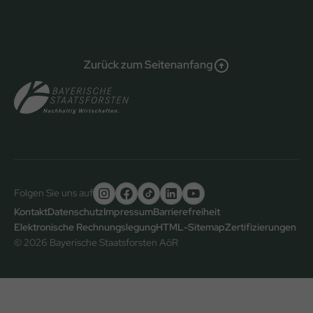
Zurück zum Seitenanfang
Folgen Sie uns auf
Untere
Kontakt
Datenschutz
Impressum
Barrierefreiheit
Elektronische Rechnungslegung
HTML-Sitemap
Zertifizierungen
Fußzeile
© 2026 Bayerische Staatsforsten AöR