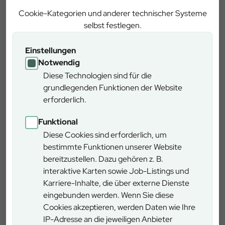
Cookie-Kategorien und anderer technischer Systeme
Sie können beispielsweise in Kipfenberg in diesen
selbst festlegen.
Prämiumwanderweg „einsteigen“ und sofort die herrlichen
Buchenwälder des Altmühltals genießen. Besonders
Einstellungen
reizvoll sind diese Wälder im Frühling oder im Herbst
Notwendig
aufgrund der Farbenpracht. Bei Kipfenberg können Sie
Diese Technologien sind für die
zudem auf einem Teilstück des Altmühltal-
grundlegenden Funktionen der Website
Panoramaweges direkt entlang des von der UNESCO zum
erforderlich.
Welterbe erklärten rätischen Limes wandern.
Funktional
Diese Cookies sind erforderlich, um
bestimmte Funktionen unserer Website
Downloads
bereitzustellen. Dazu gehören z. B.
interaktive Karten sowie Job-Listings und
Karriere-Inhalte, die über externe Dienste
eingebunden werden. Wenn Sie diese
Flyer Buchenpfad
Cookies akzeptieren, werden Daten wie Ihre
(PDF / 0,22 MB)
IP-Adresse an die jeweiligen Anbieter