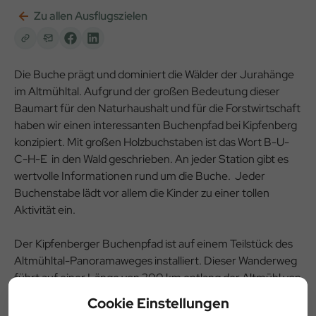
Zu allen Ausflugszielen
Die Buche prägt und dominiert die Wälder der Jurahänge
im Altmühltal. Aufgrund der großen Bedeutung dieser
Baumart für den Naturhaushalt und für die Forstwirtschaft
haben wir einen interessanten Buchenpfad bei Kipfenberg
konzipiert. Mit großen Holzbuchstaben ist das Wort B-U-
C-H-E in den Wald geschrieben. An jeder Station gibt es
wertvolle Informationen rund um die Buche. Jeder
Buchenstabe lädt vor allem die Kinder zu einer tollen
Aktivität ein.
Der Kipfenberger Buchenpfad ist auf einem Teilstück des
Altmühltal-Panoramaweges installiert. Dieser Wanderweg
führt auf einer Länge von 200 km entlang der Altmühl von
Gunzenhausen bis Kelheim.Er bietet abwechslungsreiche
Cookie Einstellungen
Landschafts- und Kulturerlebnisse auf ganzer Strecke.