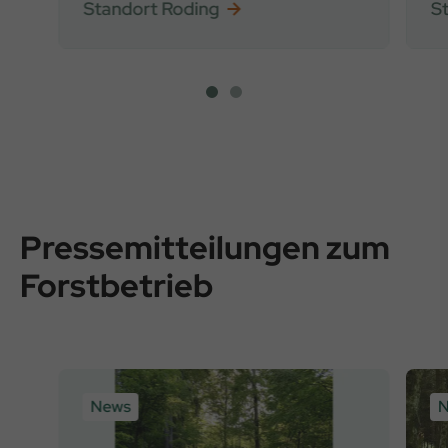
Standort Roding
S
Pressemitteilungen zum
Forstbetrieb
News
N