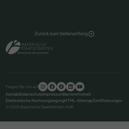
Zurück zum Seitenanfang
Folgen Sie uns auf
Untere
Kontakt
Datenschutz
Impressum
Barrierefreiheit
Elektronische Rechnungslegung
HTML-Sitemap
Zertifizierungen
Fußzeile
© 2026 Bayerische Staatsforsten AöR