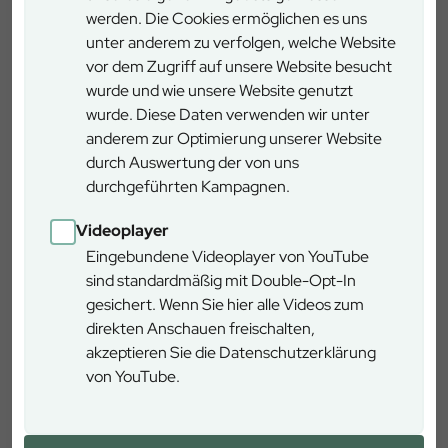
Felsformationen zurückzuführen.
Zum Artikel
werden. Die Cookies ermöglichen es uns
unter anderem zu verfolgen, welche Website
vor dem Zugriff auf unsere Website besucht
wurde und wie unsere Website genutzt
wurde. Diese Daten verwenden wir unter
anderem zur Optimierung unserer Website
Waldwunderwelt
durch Auswertung der von uns
Der vier Kilometer lange Rundweg WaldWunderWelt
durchgeführten Kampagnen.
bei Bad Griesbach im Staatswaldgebiet Steinkart
Videoplayer
verbindet attraktives Naturerleben mit moderner
Eingebundene Videoplayer von YouTube
Wissensvermittlung und wendet sich gleichermaßen
Zum Artikel
sind standardmäßig mit Double-Opt-In
an Kurgäste und Einheimische jedweden Alters.
gesichert. Wenn Sie hier alle Videos zum
direkten Anschauen freischalten,
akzeptieren Sie die Datenschutzerklärung
von YouTube.
Downloads
Das Naturschutzkonzept der Bayerischen Staatsforsten