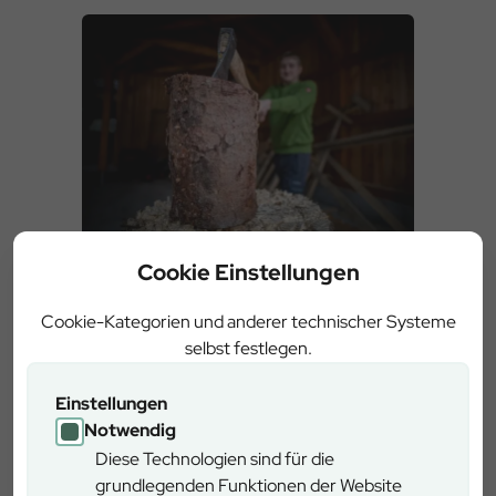
Cookie Einstellungen
Brennholz
Cookie-Kategorien und anderer technischer Systeme
selbst festlegen.
Sie wollen Brennholz aus dem Wald oder
von der Forststraße selbst aufbereiten?
Einstellungen
Mit unserem Kontaktformular können
Notwendig
Sie beim Forstbetrieb Neureichenau
anfragen.
Diese Technologien sind für die
Hierbei handelt es sich um eine
grundlegenden Funktionen der Website