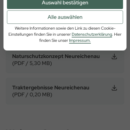
Auswahl bestätigen
gibt für alle Unternehmensteile und deren Beschäftigten
einen verbindlichen Rahmen vor. Es wird von den
Alle auswählen
Forstbetrieben durch regionale Naturschutzkonzepte für
den jeweiligen Bereich ergänzt. Zusätzlich stehen hier für
Weitere Informationen sowie den Link zu diesen Cookie-
Sie die Traktergebnisse des Forstbetriebes zur Verfügung.
Einstellungen finden Sie in unserer
Datenschutzerklärung
. Hier
finden Sie unser
Impressum.
Naturschutzkonzept Neureichenau
(PDF / 5,30 MB)
Traktergebnisse Neureichenau
(PDF / 0,20 MB)