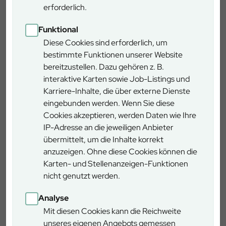
unverbindliche Anfrage, die lediglich
erforderlich.
der Kontaktaufnahme dient.
Funktional
Diese Cookies sind erforderlich, um
bestimmte Funktionen unserer Website
bereitzustellen. Dazu gehören z. B.
interaktive Karten sowie Job-Listings und
Ausflugstipps und
Karriere-Inhalte, die über externe Dienste
eingebunden werden. Wenn Sie diese
Denkmäler
Cookies akzeptieren, werden Daten wie Ihre
IP-Adresse an die jeweiligen Anbieter
übermittelt, um die Inhalte korrekt
anzuzeigen. Ohne diese Cookies können die
Karten- und Stellenanzeigen-Funktionen
nicht genutzt werden.
Der Dreisessel
Der Dreisessel ist 1.312 m hoch und liegt in der Nähe
Analyse
von Freyung und Waldkirchen im Bayerischen Wald.
Mit diesen Cookies kann die Reichweite
Der Name des Berges ist auf drei große
unseres eigenen Angebots gemessen