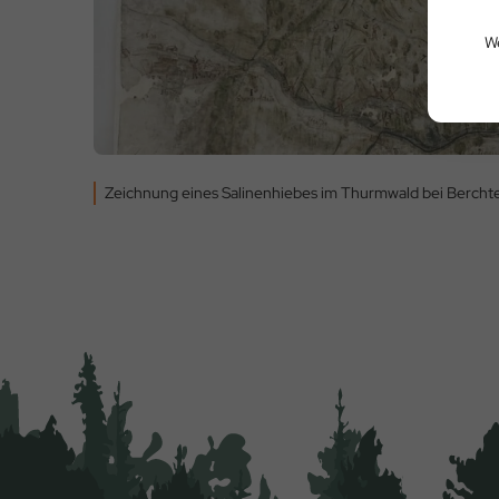
We
Zeichnung eines Salinenhiebes im Thurmwald bei Berch