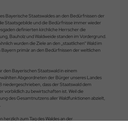
des Bayerische Staatswaldes an den Bedürfnissen der
 die Staatsgebilde und die Bedürfnisse immer wieder
sgaden definierten kirchliche Herrscher die
nnung, Bauholz und Waldweide standen im Vordergrund.
lich wurden die Ziele an den „staatlichen“ Wald im
 Bayern primär an den Bedürfnissen der weltlichen
für den Bayerischen Staatswald in einem
ewählten Abgeordneten der Bürger unseres Landes
18 niedergeschrieben, dass der Staatswald dem
orbildlich zu bewirtschaften ist. Weil die
ung des Gesamtnutzens aller Waldfunktionen abzielt,
.
n herzlich zum Tag des Waldes an der
ch die Besucherinnen und Besucher darüber