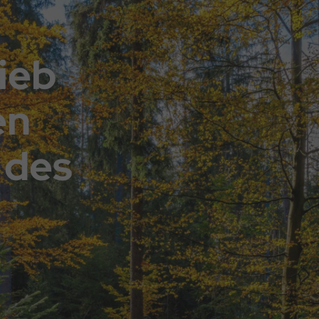
ieb
en
 des