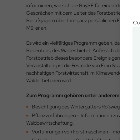
informieren, wie sich die BaySF für einen klimagerec
Gesprächen mit dem Leiter des Forstbetriebs Bercht
Berufsjägern über Ihre ganz persönlichen Fragen zu 
Coo
Müller an.
Es wird ein vielfältiges Programm geben, das spannend
Bedeutung des Waldes bietet. Anlässlich des 20-jähr
Forstbetrieb dieses besondere Ereignis gemeinsam m
Veranstaltung ist die Festrede von Frau Staatsminist
nachhaltigen Forstwirtschaft im Klimawandel und d
Wälder betonen wird.
Zum Programm gehören unter anderem:
Besichtigung des Wintergatters Roßweg – Einblick
Pflanzvorführungen – Informationen zu Auffors
Waldbewirtschaftung,
Vorführungen von Forstmaschinen – moderne Tech