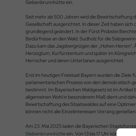
Siebenbrunnhütte ein.
Seit mehr als 500 Jahren wird die Bewirtschaftung 
Gesellschaft ausgerichtet. In dieser Zeit haben sich
grundlegend geändert. In der Fürst Probstei Berchte
Bedürfnisse an den Wald. Sudholz für die Salzgewi
Dazu kam das Jagdvergnügen der „Hohen Herren“. Ähn
Herzogtum, Kurfürstentum und später im Königreich
Herrscher und deren Untertanen ausgerichtet.
Erst im heutigen Freistaat Bayern wurden die Ziele 
parlamentarischen Prozess von den demokratisch g
bestimmt. Im Bayerischen Waldgesetz ist im Artikel 
allgemeinen Wohl in besonderem Maß dient und daher v
Bewirtschaftung des Staatswaldes auf eine Optimier
können nicht alle Einzelinteressen Vorrang genießen
Am 23. Mai 2025 laden die Bayerischen Staatsforste
Siebenbrunnhütte
ein. Von 13 bis 17 Uhr können si