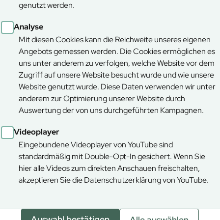
 BaySF“ des Künstlers Maximilian Poschner durch Frau
genutzt werden.
Analyse
tellt Getränke und frisch gegrillte Wildbratwürste
Mit diesen Cookies kann die Reichweite unseres eigenen
atz am unteren Ende des Klaushäuslwegs in
Angebots gemessen werden. Die Cookies ermöglichen es
uns unter anderem zu verfolgen, welche Website vor dem
Zugriff auf unsere Website besucht wurde und wie unsere
gemeinsam mit vielen Gästen diesen besonderen Tag zu
Website genutzt wurde. Diese Daten verwenden wir unter
 unsere Zukunft erlebbar zu machen.
anderem zur Optimierung unserer Website durch
Auswertung der von uns durchgeführten Kampagnen.
Videoplayer
Eingebundene Videoplayer von YouTube sind
standardmäßig mit Double-Opt-In gesichert. Wenn Sie
hier alle Videos zum direkten Anschauen freischalten,
akzeptieren Sie die Datenschutzerklärung von YouTube.
Auswahl bestätigen
Alle auswählen