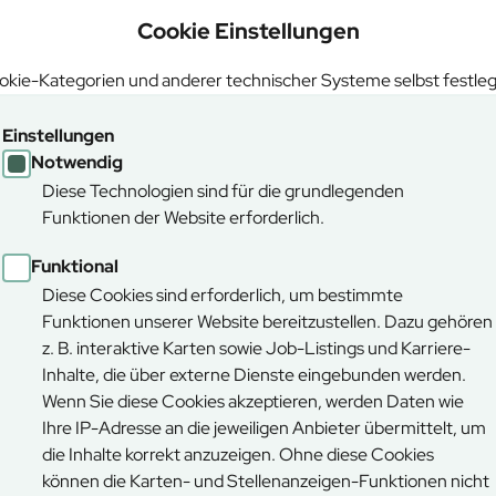
hten Staatswald einsetzt. „Gerne können Sie sich in
Cookie Einstellungen
esgaden, oder mit Förstern, Forstwirten und
-Ihrem- Staatswald austauschen“ kündigt Dr. Daniel
kie-Kategorien und anderer technischer Systeme selbst festle
Einstellungen
e Einblicke in die Arbeit der Forstwirtschaft und die
Notwendig
igen Jubiläums der Bayerischen Staatsforsten will der
Diese Technologien sind für die grundlegenden
it der Öffentlichkeit feiern. Höhepunkt der
Funktionen der Website erforderlich.
erin Michaela Kaniber, die die Bedeutung der
ie segensreichen Schutzfunktionen der heimischen
Funktional
Diese Cookies sind erforderlich, um bestimmte
Funktionen unserer Website bereitzustellen. Dazu gehören
z. B. interaktive Karten sowie Job-Listings und Karriere-
Inhalte, die über externe Dienste eingebunden werden.
e in die nachhaltige Wildbewirtschaftung,
Wenn Sie diese Cookies akzeptieren, werden Daten wie
tungsmaßnahmen und nachhaltiger
Ihre IP-Adresse an die jeweiligen Anbieter übermittelt, um
die Inhalte korrekt anzuzeigen. Ohne diese Cookies
nik im Einsatz für den Wald und
können die Karten- und Stellenanzeigen-Funktionen nicht