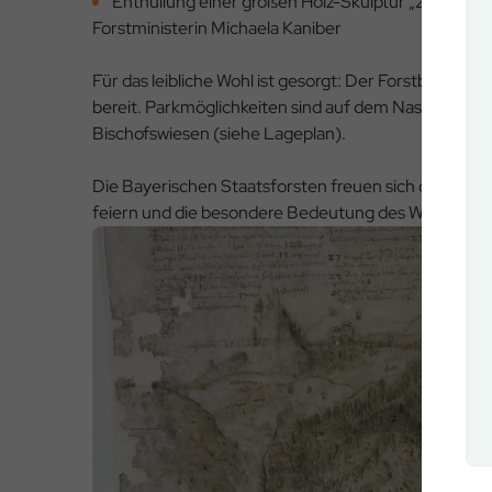
Enthüllung einer großen Holz-Skulptur „20 Jahre
Forstministerin Michaela Kaniber
Für das leibliche Wohl ist gesorgt: Der Forstbetrieb s
bereit. Parkmöglichkeiten sind auf dem Nasslagerpl
Bischofswiesen (siehe Lageplan).
Die Bayerischen Staatsforsten freuen sich darauf, 
feiern und die besondere Bedeutung des Waldes für