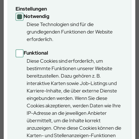
Einstellungen
Wasserburg
Skulpturenpfad im Ebersberger
Notwendig
Diese Technologien sind für die
Forst
grundlegenden Funktionen der Website
Bis 2016 veranstalten der Forstbetrieb Wasserburg und die
erforderlich.
"Schutzgemeinschaft Ebersberger Forst" einen
Skulpturenweg im Ebersberger Forst. Das
Funktional
Ausstellungsprojekt findet in freier Natur statt und wird die
Diese Cookies sind erforderlich, um
Arbeiten im Wandel der Jahreszeiten mit verschiedenen
bestimmte Funktionen unserer Website
Licht- und Natureinflüssen zeigen.
bereitzustellen. Dazu gehören z. B.
interaktive Karten sowie Job-Listings und
Karriere-Inhalte, die über externe Dienste
Wasserburg
eingebunden werden. Wenn Sie diese
Walderlebnispfad Klosterau
Cookies akzeptieren, werden Daten wie Ihre
IP-Adresse an die jeweiligen Anbieter
Er befindet sich im gleichnamigen Waldgebiet und ist Teil
übermittelt, um die Inhalte korrekt
des rund 2.000 Hektar großen Daxenthaler und
anzuzeigen. Ohne diese Cookies können die
Holzfelder Forstes. Das Wort „Au“ zeigt die unmittelbare
Karten- und Stellenanzeigen-Funktionen
Nähe zur Alz an. Auf dem ca. zwei Kilometer langen Weg