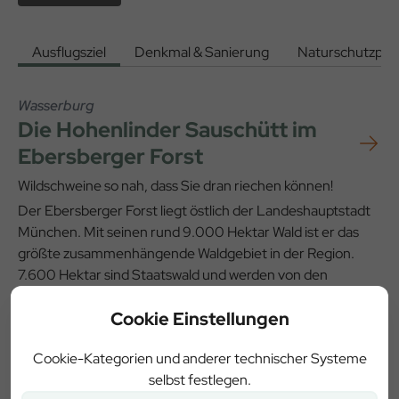
Ausflugsziel
Denkmal & Sanierung
Naturschutzproj
Wasserburg
Die Hohenlinder Sauschütt im
Ebersberger Forst
Wildschweine so nah, dass Sie dran riechen können!
Der Ebersberger Forst liegt östlich der Landeshauptstadt
München. Mit seinen rund 9.000 Hektar Wald ist er das
größte zusammenhängende Waldgebiet in der Region.
7.600 Hektar sind Staatswald und werden von den
Bayerischen Staatsforsten bewirtschaftet. Vor allem für
Cookie Einstellungen
die städtische Bevölkerung ist er ein ideales
Naherholungsgebiet mit einem dichten Netz aus Rad- und
Cookie-Kategorien und anderer technischer Systeme
Wanderwegen.
selbst festlegen.