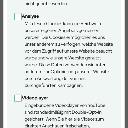
nicht genutzt werden.
können Sie vieles entdecken, erfahren und lernen und ich
helfe Ihnen dabei!
Analyse
Mit diesen Cookies kann die Reichweite
unseres eigenen Angebots gemessen
Landsberg am Lech
werden. Die Cookies ermöglichen es uns
Forstlicher Versuchsgarten
unter anderem zu verfolgen, welche Website
Grafrath
vor dem Zugriff auf unsere Website besucht
wurde und wie unsere Website genutzt
Europa, Asien, Amerika – im Forstlichen Versuchsgarten
wurde. Diese Daten verwenden wir unter
Grafrath finden Sie die Wälder dieser Kontinente auf
anderem zur Optimierung unserer Website
einem Fleck. Auf dem 34 ha großen Areal können Sie über
durch Auswertung der von uns
200 verschiedene Baumarten aus unterschiedlichen
durchgeführten Kampagnen.
Erdregionen entdecken. Der Versuchsgarten wurde Ende
des 19. Jahrhunderts angelegt, um die Eignung
Videoplayer
fremdländischer Baumarten für die heimische
Eingebundene Videoplayer von YouTube
Forstwirtschaft zu beurteilen.
sind standardmäßig mit Double-Opt-In
gesichert. Wenn Sie hier alle Videos zum
direkten Anschauen freischalten,