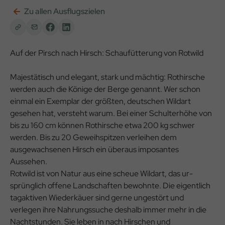
Zu allen Ausflugszielen
Auf der Pirsch nach Hirsch: Schaufütterung von Rotwild
Majestätisch und elegant, stark und mächtig: Rothirsche
werden auch die Könige der Berge genannt. Wer schon
ein­mal ein Exemplar der größten, deutschen Wildart
gesehen hat, versteht warum. Bei einer Schulterhöhe von
bis zu 160 cm können Rothirsche etwa 200 kg schwer
werden. Bis zu 20 Geweihspitzen verleihen dem
ausgewach­senen Hirsch ein überaus imposantes
Aussehen.
Rotwild ist von Natur aus eine scheue Wildart, das ur­
sprünglich offene Landschaften bewohnte. Die eigentlich
tagaktiven Wiederkäuer sind gerne ungestört und
verlegen ihre Nahrungssuche deshalb immer mehr in die
Nachtstun­den. Sie leben in nach Hirschen und