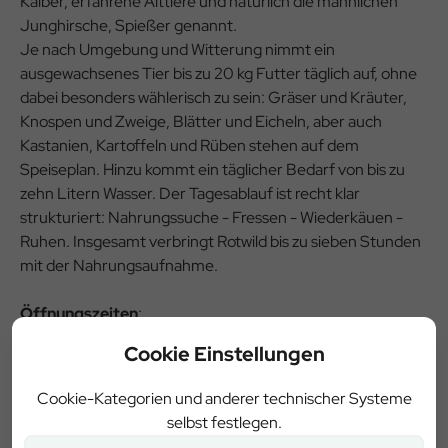
Kälber, erfahrene Alttiere und natürlich die männlichen
Junghirsche, Spießer genannt.
Je nach Umgebung und Witterung nimmt ein
ausgewachsenes Tier bis zu 20 kg Futter täglich auf, ohne
dabei be­sonders wählerisch zu sein: Gräser und Kräuter,
Knospen und Zweige, Blätter und Eicheln, aber auch
Kastanien, Kartoffeln und Rüben stehen auf dem
Speiseplan. Hinzu kommt ein täglicher Bedarf von bis zu
zehn Litern Wasser. Der Tagesablauf ist recht klar
strukturiert: Nahrungssuche - Fressen - Wie­derkäuen -
Ruhen. Insgesamt verbringt Rotwild bis zu sieben Stunden
mit der Nahrungsaufnahme.
Öffnungszeiten
:
Ab 27.12.25 bis 28.02.26 immer freitags, samstags und
Cookie Einstellungen
sonntags, zusätzliche Termine nach Aushang vor Ort
Fütterungszeiten
: Einlass ab 15:30 Uhr,
Cookie-Kategorien und anderer technischer Systeme
Schaufütterungsbeginn um 16 Uhr
selbst festlegen.