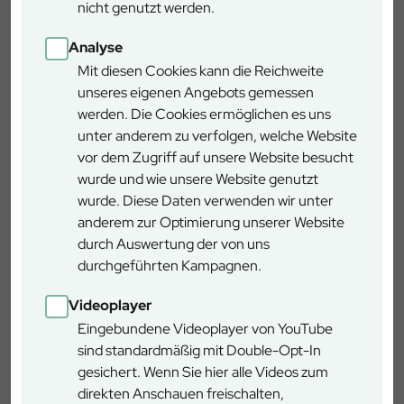
nicht genutzt werden.
die B 23 Richtung Reutte. Etwa 500 m nach dem
Marienplatz biegen Sie in die Von-Müller-Alleestraße und
Analyse
nach weiteren rund 150 m links in die Maximilianstraße ein.
Mit diesen Cookies kann die Reichweite
Nach 1,4 km biegen Sie rechts ab in die Straße „Zur
unseres eigenen Angebots gemessen
Maximilianshöhe“. Nach knapp 1,0 km, kurz vor der
werden. Die Cookies ermöglichen es uns
Siedlung Maximilianshöhe können Sie auf dem
unter anderem zu verfolgen, welche Website
Wanderparkplatz auf der rechten Seite parken.
vor dem Zugriff auf unsere Website besucht
wurde und wie unsere Website genutzt
Mit dem Bus:
wurde. Diese Daten verwenden wir unter
Fahren Sie mit dem der Linie 1 oder 2 des Ortsbusses von
anderem zur Optimierung unserer Website
Garmisch-Partenkirchen (ab Bahnhof) zur Haltestelle
durch Auswertung der von uns
"Äußere Maximilianstraße". Von dort sind es noch 20
durchgeführten Kampagnen.
Minuten zu Fuß bis zur Fütterung.
Videoplayer
Eingebundene Videoplayer von YouTube
Wegbeschreibung
sind standardmäßig mit Double-Opt-In
gesichert. Wenn Sie hier alle Videos zum
Vom Parkplatz aus folgen Sie bitte der Beschilderung.
direkten Anschauen freischalten,