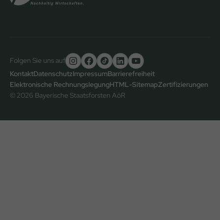
Folgen Sie uns auf
Untere
Kontakt
Datenschutz
Impressum
Barrierefreiheit
Elektronische Rechnungslegung
HTML-Sitemap
Zertifizierungen
Fußzeile
© 2026 Bayerische Staatsforsten AöR