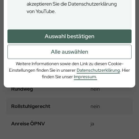
akzeptieren Sie die Datenschutzerklärung
von YouTube.
Details
Auswahl bestätigen
Zeitbedarf
2 Stunden
Alle auswählen
Länge
1 km
Weitere Informationen sowie den Link zu diesen Cookie-
Einstellungen finden Sie in unserer
Datenschutzerklärung
. Hier
Schwierigkeitsgrad
gering
finden Sie unser
Impressum.
Rundweg
nein
Rollstuhlgerecht
nein
Anreise ÖPNV
ja