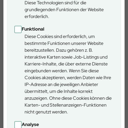
Diese Technologien sind für die
Mit dem Auto:
grundlegenden Funktionen der Website
erforderlich.
Verlassen Sie die A 8 an der Anschlussstelle 99
„Irschenberg“ und folgen Sie der B 472 nach Miesbach.
Funktional
Am Ortsende von Miesbach folgen Sie der B 307
Diese Cookies sind erforderlich, um
(Alpenstraße) über Hausham / Schliersee nach Neuhaus.
bestimmte Funktionen unserer Website
Nach dem Ortsende biegen Sie rechts ab nach
bereitzustellen. Dazu gehören z. B.
Spitzingsee. Etwa 200 m nach Ortseingang kommt auf der
interaktive Karten sowie Job-Listings und
linken Seite ein Wanderparkplatz.
Karriere-Inhalte, die über externe Dienste
eingebunden werden. Wenn Sie diese
Mit Öffentlichen Verkehrsmitteln:
Cookies akzeptieren, werden Daten wie Ihre
IP-Adresse an die jeweiligen Anbieter
Fahren Sie mit der Bahn bis Neuhaus. Anschließend
übermittelt, um die Inhalte korrekt
nehmen Sie den Bus nach Spitzingsee („Spitzingsee
anzuzeigen. Ohne diese Cookies können die
Kirche“).
Karten- und Stellenanzeigen-Funktionen
nicht genutzt werden.
Wegbeschreibung
Analyse