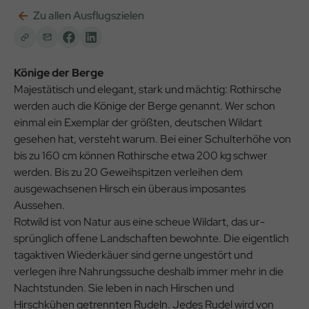
Zu allen Ausflugszielen
Könige der Berge
Majestätisch und elegant, stark und mächtig: Rothirsche
werden auch die Könige der Berge genannt. Wer schon
ein­mal ein Exemplar der größten, deutschen Wildart
gesehen hat, versteht warum. Bei einer Schulterhöhe von
bis zu 160 cm können Rothirsche etwa 200 kg schwer
werden. Bis zu 20 Geweihspitzen verleihen dem
ausgewach­senen Hirsch ein überaus imposantes
Aussehen.
Rotwild ist von Natur aus eine scheue Wildart, das ur­
sprünglich offene Landschaften bewohnte. Die eigentlich
tagaktiven Wiederkäuer sind gerne ungestört und
verlegen ihre Nahrungssuche deshalb immer mehr in die
Nachtstun­den. Sie leben in nach Hirschen und
Hirschkühen getrennten Rudeln. Jedes Rudel wird von