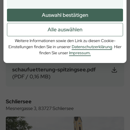
Anreise ÖPNV
ja
Auswahl bestätigen
Alle auswählen
Weitere Informationen
Weitere Informationen sowie den Link zu diesen Cookie-
Einstellungen finden Sie in unserer
Datenschutzerklärung
. Hier
finden Sie unser
Impressum.
schaufuetterung-spitzingsee.pdf
(PDF / 0,16 MB)
Schliersee
Mesnergasse 3, 83727 Schliersee