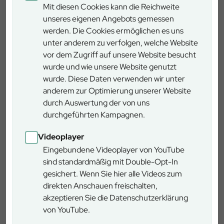
Mit diesen Cookies kann die Reichweite
Vom Parkplatz aus folgen Sie der gesperrten
unseres eigenen Angebots gemessen
Valepperstrasse bis zum Wintergatter.
werden. Die Cookies ermöglichen es uns
unter anderem zu verfolgen, welche Website
vor dem Zugriff auf unsere Website besucht
Details
wurde und wie unsere Website genutzt
wurde. Diese Daten verwenden wir unter
anderem zur Optimierung unserer Website
Zeitbedarf
2-3 Stunden
durch Auswertung der von uns
durchgeführten Kampagnen.
Länge
3 km
Videoplayer
Schwierigkeitsgrad
Eingebundene Videoplayer von YouTube
gering
sind standardmäßig mit Double-Opt-In
gesichert. Wenn Sie hier alle Videos zum
Rundweg
nein
direkten Anschauen freischalten,
akzeptieren Sie die Datenschutzerklärung
Rollstuhlgerecht
nein
von YouTube.