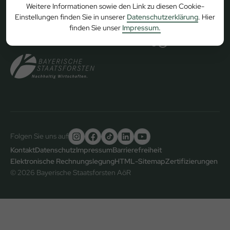
Weitere Informationen sowie den Link zu diesen Cookie-
Einstellungen finden Sie in unserer
Datenschutzerklärung
. Hier
finden Sie unser
Impressum.
Zurück zum Seitenanfang
Folgen Sie uns auf
Untere
Kontakt
Datenschutz
Impressum
Barrierefreiheit
Elektronische Rechnungslegung
HTML-Sitemap
Zertifizierungen
Fußzeile
© 2026 Bayerische Staatsforsten AöR