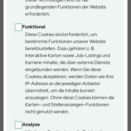
und Holundersauce
grundlegenden Funktionen der Website
erforderlich.
Jeweils 2 Rückenstränge zusammen auf die
Funktional
ausgebreiteten Schinkenscheiben legen, salzen und
Diese Cookies sind erforderlich, um
pfeffern und in den Schinken streng einrollen.
bestimmte Funktionen unserer Website
Öl in einer Pfanne zerlassen, Butter darin zerlassen und
bereitzustellen. Dazu gehören z. B.
die 2 Hasenfilets im Schinkenmantel auf allen Seiten
interaktive Karten sowie Job-Listings und
leicht anbraten und bei leichter Hitze insgesamt 6
Karriere-Inhalte, die über externe Dienste
Minuten unter mehrfachen Wenden ziehen lassen.
eingebunden werden. Wenn Sie diese
Wildfond mit Rotwein und Holundersaft einkochen
Cookies akzeptieren, werden Daten wie Ihre
lassen bis auf ca. 150 ml.
IP-Adresse an die jeweiligen Anbieter
Mit Himbeeressig abschmecken.
übermittelt, um die Inhalte korrekt
Mit kalter Butter aufmontieren.
anzuzeigen. Ohne diese Cookies können die
Karten- und Stellenanzeigen-Funktionen
Evtl. noch mit Salz und Pfeffer abrunden.
nicht genutzt werden.
Hasenrücken in Medaillons schneiden und servieren.
Analyse