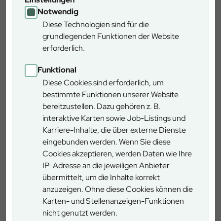
Gebiet. Mit Geduld und kontinuierlicher Pflege besteht die
Notwendig
Hoffnung, dass auch diese bayernweit seltene Art wieder
Diese Technologien sind für die
heimisch wird.
grundlegenden Funktionen der Website
erforderlich.
Unter der Leitung von Forstwirtschaftsmeister Michael
Fischer setzten Auszubildende und Praktikanten des
Funktional
Forstbetriebs Burglengenfeld die Maßnahmen um. Die
Diese Cookies sind erforderlich, um
Arbeiten wurden gemeinsam mit der höheren
bestimmte Funktionen unserer Website
Naturschutzbehörde und dem örtlichen Teichwirt fachlich
bereitzustellen. Dazu gehören z. B.
abgestimmt.
interaktive Karten sowie Job-Listings und
Karriere-Inhalte, die über externe Dienste
Forstbetriebsleiter Hans Mages betont den
eingebunden werden. Wenn Sie diese
Ausbildungsaspekt des Einsatzes: Die ökologische
Cookies akzeptieren, werden Daten wie Ihre
Verantwortung sei ein zentraler Bestandteil nachhaltiger
IP-Adresse an die jeweiligen Anbieter
Forstwirtschaft und der forstlichen Ausbildung. Auch die
übermittelt, um die Inhalte korrekt
Regierung der Oberpfalz hebt das Projekt als gelungenes
anzuzeigen. Ohne diese Cookies können die
Beispiel für die Zusammenarbeit von Forst- und
Karten- und Stellenanzeigen-Funktionen
Teichwirtschaft, Naturschutzbehörden und regionalen
nicht genutzt werden.