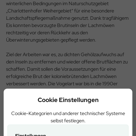
winterlichen Bedingungen im Naturschutzgebiet
„Charlottenhofer Weihergebiet“ für eine besondere
Landschaftspflegemaßnahme genutzt. Dank tragfähigem
Eis konnten bevorzugte Brutinseln der Lachmöwen
rechtzeitig vor deren Rückkehr aus den
Überwinterungsgebieten gepflegt werden.
Ziel der Arbeiten war es, zu dichten Gehölzaufwuchs auf
den Inseln zu entfernen und wieder offene Brutflächen zu
schaffen. Damit sollen die Voraussetzungen für eine
erfolgreiche Brut der koloniebrütenden Lachmöwen
verbessert werden. Die Vogelart war bis in die 1990er
Jahre ein häufiger Brutvogel im Gebiet, ist dort aber in den
vergangenen Jahrzehnten stark zurückgegangen.
Cookie Einstellungen
Seit etwa drei Jahren zeigen strukturverbessernde
Cookie-Kategorien und anderer technischer Systeme
Maßnahmen bereits Wirkung: Immer mehr Lachmöwen
selbst festlegen.
kehren in ihre angestammten Brutreviere zurück. Mit ihnen
verschwand einst auch der Schwarzhalstaucher aus dem
Einstellungen