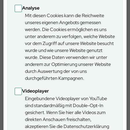
Akteuren hervor.
Analyse
Der winterliche Pflegeeinsatz leistet damit einen wichtigen
Beitrag zum Erhalt der biologischen Vielfalt im
Mit diesen Cookies kann die Reichweite
Charlottenhofer Weihergebiet – und gibt seltenen
unseres eigenen Angebots gemessen
Vogelarten neue Chancen auf erfolgreiche Bruten.
werden. Die Cookies ermöglichen es uns
unter anderem zu verfolgen, welche Website
vor dem Zugriff auf unsere Website besucht
wurde und wie unsere Website genutzt
wurde. Diese Daten verwenden wir unter
anderem zur Optimierung unserer Website
durch Auswertung der von uns
durchgeführten Kampagnen.
Videoplayer
Eingebundene Videoplayer von YouTube
sind standardmäßig mit Double-Opt-In
Teameinsatz für den Naturschutz: Auszubildende, Forstwirte
gesichert. Wenn Sie hier alle Videos zum
und Partner nach dem winterlichen Pflegeeinsatz im
Charlottenhofer Weihergebiet.
direkten Anschauen freischalten,
Burglengenfeld
akzeptieren Sie die Datenschutzerklärung