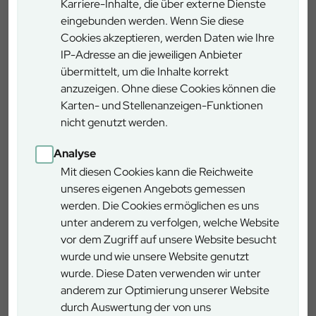
Karriere-Inhalte, die über externe Dienste
eingebunden werden. Wenn Sie diese
Der Forstbetrieb München wird die Kontrollbegänge und
Cookies akzeptieren, werden Daten wie Ihre
die Präsenz entlang des Wildparkzauns ab sofort deutlich
IP-Adresse an die jeweiligen Anbieter
erhöhen und dafür zusätzliches Personal einsetzen. Jede
übermittelt, um die Inhalte korrekt
festgestellte Beschädigung des Zauns wird natürlich
anzuzeigen. Ohne diese Cookies können die
unmittelbar repariert und bei der Polizei zur Anzeige
Karten- und Stellenanzeigen-Funktionen
gebracht.
nicht genutzt werden.
Analyse
Die Bayerischen Staatsforsten bitten die Bevölkerung um
Mit diesen Cookies kann die Reichweite
Mithilfe: Wer eine Beschädigung am Zaun beobachtet
unseres eigenen Angebots gemessen
oder sogar Personen auf frischer Tat ertappt, wird
werden. Die Cookies ermöglichen es uns
gebeten, sich umgehend an den Forstbetrieb München
unter anderem zu verfolgen, welche Website
oder direkt an die zuständige Polizei zu wenden.
vor dem Zugriff auf unsere Website besucht
München
wurde und wie unsere Website genutzt
Forstenrieder Allee 182, 81476 München
wurde. Diese Daten verwenden wir unter
anderem zur Optimierung unserer Website
durch Auswertung der von uns