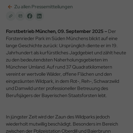
Zu allen Pressemitteilungen
Forstbetrieb München, 09. September 2025 –
Der
Forstenrieder Park im Süden Münchens blickt auf eine
lange Geschichte zurück: Ursprünglich diente er im 19.
Jahrhundert als kurfürstliches Jagdgebiet und zählt heute
zu den bedeutendsten Naherholungsgebieten im
Münchner Umland. Auf rund 37 Quadratkilometern
vereint er wertvolle Wälder, offene Flächen und den
eingezäunten Wildpark, in dem Rot-, Reh-, Schwarzwild
und Damwild unter professioneller Betreuung des
Berufsjägers der Bayerischen Staatsforsten lebt.
In jüngster Zeit wird der Zaun des Wildparks jedoch
wiederholt mutwillig beschädigt. Besonders im Bereich
zwischen der Polizeistation Oberdill und Baierbrunn