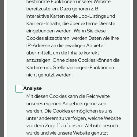
Alle Beteiligten waren sich einig, dass die Übung ein voller
bestimmte Funktionen unserer Website
Erfolg gewesen sei: Sämtliche Hürden wie Gelände, das
bereitzustellen. Dazu gehören z. B.
Auffinden der verletzten Person oder die zeitweise
interaktive Karten sowie Job-Listings und
abgerissene Mobilfunkverbindung wurden professionell
Karriere-Inhalte, die über externe Dienste
gemeistert, sodass die Hilfe auch innerhalb einer
eingebunden werden. Wenn Sie diese
angemessenen Zeit am Unfallort habe ankommen können.
Cookies akzeptieren, werden Daten wie Ihre
Klinger bedankte sich im Namen des Forstbetriebs
IP-Adresse an die jeweiligen Anbieter
Wasserburg bei den BRK-Einsatzkräften für die
übermittelt, um die Inhalte korrekt
Durchführung der Übung und das abschließende Briefing.
anzuzeigen. Ohne diese Cookies können die
Karten- und Stellenanzeigen-Funktionen
nicht genutzt werden.
Analyse
Mit diesen Cookies kann die Reichweite
unseres eigenen Angebots gemessen
werden. Die Cookies ermöglichen es uns
unter anderem zu verfolgen, welche Website
vor dem Zugriff auf unsere Website besucht
wurde und wie unsere Website genutzt