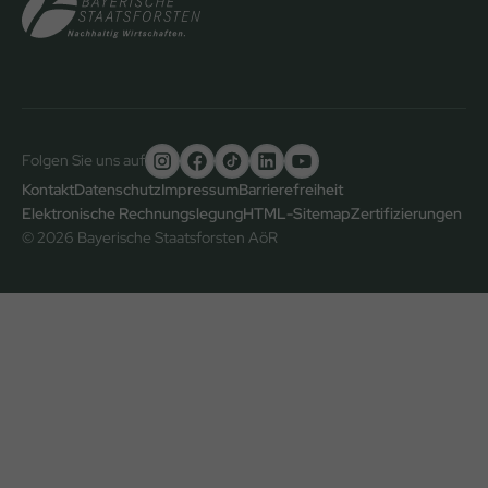
Folgen Sie uns auf
Untere
Kontakt
Datenschutz
Impressum
Barrierefreiheit
Elektronische Rechnungslegung
HTML-Sitemap
Zertifizierungen
Fußzeile
© 2026 Bayerische Staatsforsten AöR