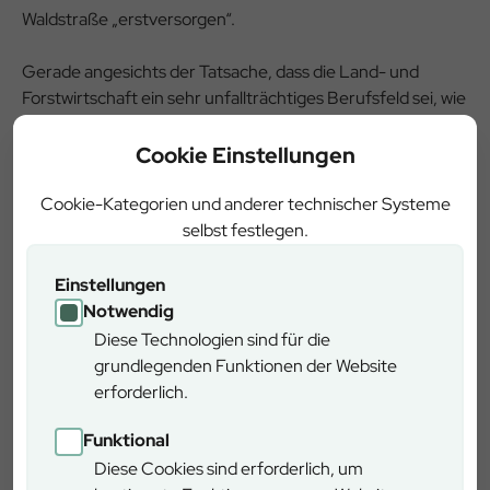
Waldstraße „erstversorgen“.
Gerade angesichts der Tatsache, dass die Land- und
Forstwirtschaft ein sehr unfallträchtiges Berufsfeld sei, wie
BaySF-Revierleiter Martin Klinger anmerkte, müssten
sowohl die Einsatzdienste wie auch alle Forstmitarbeiter
Cookie Einstellungen
auf den Ernstfall vorbereitet sein. Hier hatte Haider ein
paar Tipps parat: Neben den klassischen „W-Fragen“, die
Cookie-Kategorien und anderer technischer Systeme
generell beim Absetzen eines Notrufs gälten und durch die
selbst festlegen.
die Integrierte Leitstelle (ILS) führe, seien im Wald
Zusatzinformationen wie die Ansprechbarkeit oder
Einstellungen
Transportfähigkeit des Verunfallten hilfreich. Wenn sich
Notwendig
dieser weitab einer Forststraße befände und nicht mehr
Diese Technologien sind für die
mobil sei, werde gegebenenfalls auch gleich die Feuerwehr
grundlegenden Funktionen der Website
mitalarmiert, um bei der Rettung zu helfen. Das spare
erforderlich.
wertvolle Zeit. Wichtig sei auch, unbedingt am Telefon bzw.
in Verbindung zu bleiben – gerade wenn das Netz schlecht
Funktional
sei.
Diese Cookies sind erforderlich, um