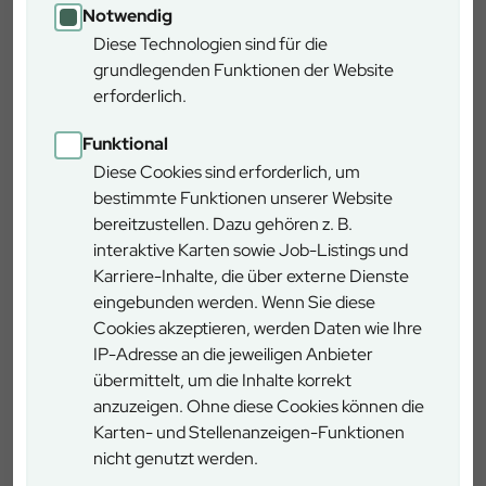
führen. Elf Minuten nach dem Notruf traf der
Notwendig
Rettungswagen mit zwei Notfallsanitätern und zwei
Diese Technologien sind für die
Auszubildenden im Rettungsdienst beim Verletzten ein.
grundlegenden Funktionen der Website
Ab diesem Zeitpunkt übernahmen die Rettungskräfte die
erforderlich.
Versorgung des Verunfallten und bereiteten den
Transport ins Krankenhaus vor.
Funktional
Diese Cookies sind erforderlich, um
Ende gut, alles gut. Oder? Ja, das bestätigte auch der
bestimmte Funktionen unserer Website
Rettungsdienst in der abschließenden Besprechung mit
bereitzustellen. Dazu gehören z. B.
allen Beteiligten und Organisatoren. Karl Mertl,
interaktive Karten sowie Job-Listings und
Praxisanleiter beim BRK, erklärte: „Die Versorgung des
Karriere-Inhalte, die über externe Dienste
Verletzten bis zum Eintreffen des Rettungsdienstes war
eingebunden werden. Wenn Sie diese
gewährleistet und sowohl Notruf als auch die Führung des
Cookies akzeptieren, werden Daten wie Ihre
Rettungswagens hatten vorbildlich funktioniert“. Aber es
IP-Adresse an die jeweiligen Anbieter
gibt auch Lehren, die man aus der Übung ziehen kann.
übermittelt, um die Inhalte korrekt
Etwa ein auf Karten nicht ganz korrekt eingezeichneter
anzuzeigen. Ohne diese Cookies können die
Rettungspunkt oder Schulungsbedarf an bestimmten
Karten- und Stellenanzeigen-Funktionen
Elementen der Erste-Hilfe-Ausrüstung. Ein Erfolg auf
nicht genutzt werden.
ganzer Linie also, sowohl für die Mitarbeiter als auch die