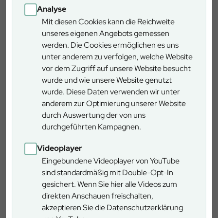
Auszubildenden. Trotz sehr guter Zusammenarbeit
Analyse
zwischen BRK und Bayerischen Staatsforsten
Mit diesen Cookies kann die Reichweite
verabschiedete sich ein Notfallsanitäter mit den Worten:
unseres eigenen Angebots gemessen
„Ich hoffe, man sieht sich immer nur bei Übungen!“.
werden. Die Cookies ermöglichen es uns
unter anderem zu verfolgen, welche Website
vor dem Zugriff auf unsere Website besucht
wurde und wie unsere Website genutzt
wurde. Diese Daten verwenden wir unter
anderem zur Optimierung unserer Website
durch Auswertung der von uns
durchgeführten Kampagnen.
Videoplayer
Eingebundene Videoplayer von YouTube
Gemeinsam mit Rettungskräften üben Forstwirte am
sind standardmäßig mit Double-Opt-In
Forstbetrieb Wasserburg den Ernstfall einer verunfallten Person
gesichert. Wenn Sie hier alle Videos zum
weitab von zugänglichen Wegen: Foto: BaySF
direkten Anschauen freischalten,
Wasserburg
akzeptieren Sie die Datenschutzerklärung
Salzburger Straße 14, 83512 Wasserburg