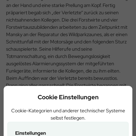
an der Hand und eine starke Prellung am Kopf. Fertig
präpariert begab sich „der Verletzte“ zurück zu seinen
nichtsahnenden Kollegen. Die drei Forstwirte und vier
Forstwirtauszubildenden arbeiteten zu dem Zeitpunkt mit
Mansky an der Reparatur des Wildparkzaunes, als er einen
Schnittunfall mit der Motorsäge und den folgenden Sturz
schauspielerte. Seine Hilferufe und seine
Totmannschaltung, ein durch Bewegungslosigkeit
ausgelöstes Alarmierungssystem der mitgeführten
Funkgeräte, informierte die Kollegen, die zu ihm eilten.
Beim Auffinden war der Verletzte bereits bewusstlos.
Dann ging alles ganz schnell: Die Forstwirte begannen mit
der Erstversorgung, setzten den Notruf bei der
Cookie Einstellungen
Integrierten Leitstelle ab und schafften einen Zugang zur
Unfallstelle, die vom der Waldstraße durch den hohen Zaun
Cookie-Kategorien und anderer technischer Systeme
getrennt war. Einer von ihnen machte sich umgehend auf
selbst festlegen.
den Weg, um die alarmierten Hilfskräfte vom nächsten
Rettungstreffpunkt1 abzuholen und zur Unfallstelle zu
Einstellungen