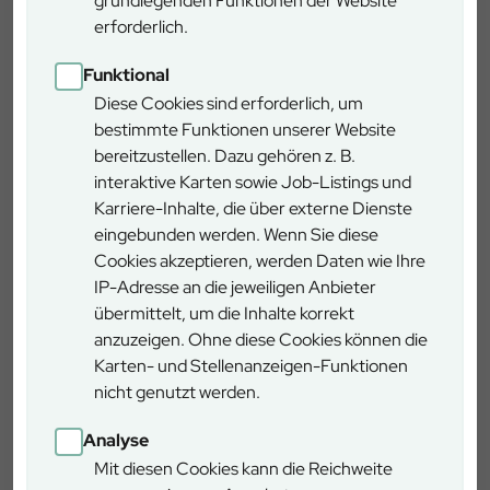
grundlegenden Funktionen der Website
Jubiläumstag der besonderen Art gefreut werden: An
erforderlich.
zahlreichen Infoständen können sich Interessierte u.a. über
die Themen Wald, Naturschutz und Jagd informieren
Funktional
sowie einige kleine Überraschungen erleben. Die
Diese Cookies sind erforderlich, um
Festlichkeiten zu 20 Jahren BaySF finden von 10:00 bis
bestimmte Funktionen unserer Website
18:00 Uhr auf dem gesamten Gelände des
bereitzustellen. Dazu gehören z. B.
Baumwipfelpfad Steigerwald statt. Das genaue Programm
interaktive Karten sowie Job-Listings und
und weitere Details folgen.
Karriere-Inhalte, die über externe Dienste
eingebunden werden. Wenn Sie diese
Die Termine im Überblick:
Cookies akzeptieren, werden Daten wie Ihre
IP-Adresse an die jeweiligen Anbieter
Sonntag, 06. Juli 2025 | 10:00 bis 18:00 Uhr | 20 Jahre
übermittelt, um die Inhalte korrekt
BaySF
anzuzeigen. Ohne diese Cookies können die
Sonntag, 27. Juli 2025 | 10:00 bis 18:00 Uhr | Sommer-
Karten- und Stellenanzeigen-Funktionen
Regionalmarkt
nicht genutzt werden.
Sonntag, 05. Oktober 2025 | 10:00 bis 18:00 Uhr |
Herbst-Regionalmarkt
Analyse
Mit diesen Cookies kann die Reichweite
Weitere Informationen zu den Märkten & Aussteller:innen,