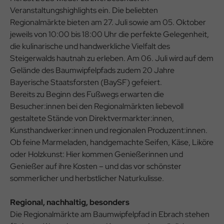
Veranstaltungshighlights ein. Die beliebten
Regionalmärkte bieten am 27. Juli sowie am 05. Oktober
jeweils von 10:00 bis 18:00 Uhr die perfekte Gelegenheit,
die kulinarische und handwerkliche Vielfalt des
Steigerwalds hautnah zu erleben. Am 06. Juli wird auf dem
Gelände des Baumwipfelpfads zudem 20 Jahre
Bayerische Staatsforsten (BaySF) gefeiert.
Bereits zu Beginn des Fußwegs erwarten die
Besucher:innen bei den Regionalmärkten liebevoll
gestaltete Stände von Direktvermarkter:innen,
Kunsthandwerker:innen und regionalen Produzent:innen.
Ob feine Marmeladen, handgemachte Seifen, Käse, Liköre
oder Holzkunst: Hier kommen Genießerinnen und
Genießer auf ihre Kosten – und das vor schönster
sommerlicher und herbstlicher Naturkulisse.
Regional, nachhaltig, besonders
Die Regionalmärkte am Baumwipfelpfad in Ebrach stehen