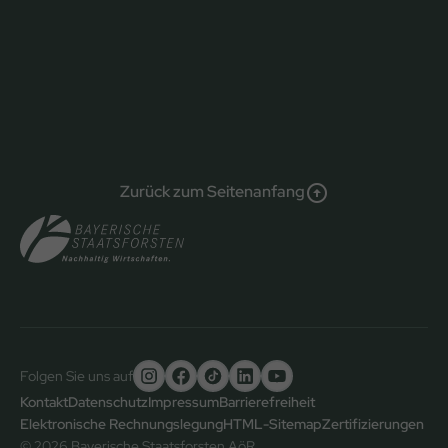
Zurück zum Seitenanfang
Folgen Sie uns auf
Untere
Kontakt
Datenschutz
Impressum
Barrierefreiheit
Elektronische Rechnungslegung
HTML-Sitemap
Zertifizierungen
Fußzeile
© 2026 Bayerische Staatsforsten AöR