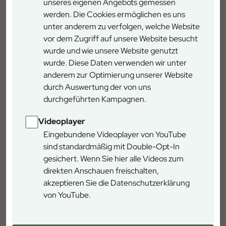
unseres eigenen Angebots gemessen
allen Veranstaltungen, Parkplätzen und Rahmenprogramm
werden. Die Cookies ermöglichen es uns
gibt es stets aktuell unter
unter anderem zu verfolgen, welche Website
www.baumwipfelpfadsteigerwald.de
vor dem Zugriff auf unsere Website besucht
Sie möchten als Aussteller:in dabei sein?
wurde und wie unsere Website genutzt
Bei Interesse als Aussteller & Fragen zum Regionalmarkt
wurde. Diese Daten verwenden wir unter
und rund um den Pfad steht das Team des
anderem zur Optimierung unserer Website
Baumwipfelpfads Steigerwald unter 09553-98 980-102
durch Auswertung der von uns
gerne zur Verfügung.
durchgeführten Kampagnen.
Baumwipfelpfad Steigerwald
Videoplayer
Der 1.150 Meter lange Holzsteg, der sich langsam durch alle
Eingebundene Videoplayer von YouTube
Etagen des Waldes schlängelt und in einem 42 Meter
sind standardmäßig mit Double-Opt-In
hohen Aussichtssturm gipfelt, eröffnet nicht nur optisch
gesichert. Wenn Sie hier alle Videos zum
völlig neue Perspektiven auf den Wald und seine
direkten Anschauen freischalten,
Bewohner. Gänzlich aus heimischen Hölzern bestehend
akzeptieren Sie die Datenschutzerklärung
und rollstuhlgerecht ausgebaut, erweitert der Pfad den
von YouTube.
Blickwinkel auch durch eine Vielzahl von spannend
aufbereiteten Informationen rund um den Wald und seine
nachhaltige Nutzung durch Forstwirtschaft und Jagd.