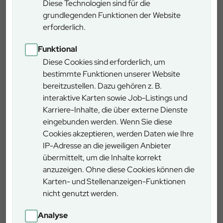
Diese Technologien sind für die
vergangenen Tagen die alten, maroden Holzschindeln
grundlegenden Funktionen der Website
abgetragen und durch ein witterungsbeständiges Kaltdach
erforderlich.
mit Schindelaufdeckung ersetzt. Dabei wurde streng
darauf geachtet, den ursprünglichen Charakter des
Funktional
historischen Bauwerks zu bewahren. Für die 400 qm
Diese Cookies sind erforderlich, um
Dachfläche wurden 35 Kubikmeter Lärchenholz aus den
bestimmte Funktionen unserer Website
Saalforstwäldern eingeschnitten. Die Mösererstube ist die
bereitzustellen. Dazu gehören z. B.
größte historisch erhaltene Hütte der Saalforste aus den
interaktive Karten sowie Job-Listings und
Winterschlittenzugzeiten. Bis in die 1960er Jahre diente
Karriere-Inhalte, die über externe Dienste
sie als zentraler Stützpunkt für Holzknechte, Fuhrleute
eingebunden werden. Wenn Sie diese
und Pferdeunterstand um geschlägertes Holz im Winter
Cookies akzeptieren, werden Daten wie Ihre
zum 15 Kilometer entfernten Talort Unken zu
IP-Adresse an die jeweiligen Anbieter
transportieren. Heute ist sie Anlaufpunkt für zahlreiche
übermittelt, um die Inhalte korrekt
Erholungssuchende aus dem Heutal oder von der
anzuzeigen. Ohne diese Cookies können die
Winkelmoosalm. Sie ist Stützpunkt für Jäger im Saalforst
Karten- und Stellenanzeigen-Funktionen
und Anlaufpunkt zahlreicher Exkursionen in den Unkener
nicht genutzt werden.
Wäldern.
Revierleiter Spreng sagt dazu: „Ein neues Dach ist für so
Analyse