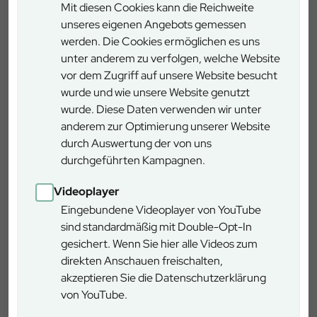
ein historisches Gebäude immer ein Meilenstein. Wir sind
Mit diesen Cookies kann die Reichweite
froh und stolz, dass wir diesen wichtigen Schritt zum Erhalt
unseres eigenen Angebots gemessen
unserer Hütte erfolgreich abschließen konnten. Unser
werden. Die Cookies ermöglichen es uns
besonderer Dank gilt den beteiligten eigenen Forstwirten
unter anderem zu verfolgen, welche Website
und Handwerkern.“
vor dem Zugriff auf unsere Website besucht
wurde und wie unsere Website genutzt
Dank der rechtzeitigen Fertigstellung pünktlich zum Start
wurde. Diese Daten verwenden wir unter
der Sommerwandersaison können Besucher die Hütte nun
anderem zur Optimierung unserer Website
wieder uneingeschränkt als Ausflugsziel mit Brotzeitbank
durch Auswertung der von uns
vor der Hütte nutzen. Die Sanierungsmaßnahme stellt
durchgeführten Kampagnen.
sicher, dass die Mösererstube auch in den kommenden
Videoplayer
Jahrzehnten ein sicherer und einladender Ort bleibt.
Die erfolgreiche Umsetzung des Projekts wurde durch die
Eingebundene Videoplayer von YouTube
Bayerischen Staatsforsten finanziert.
sind standardmäßig mit Double-Opt-In
St. Martin
gesichert. Wenn Sie hier alle Videos zum
Dorf 20, 5092 St. Martin bei Lofer / Österreich
direkten Anschauen freischalten,
akzeptieren Sie die Datenschutzerklärung
von YouTube.