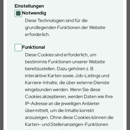
von einer Wiedervernässung profitieren und so das
Einstellungen
Torfmooswachstum und die CO2-Bindung stark gefördert
Notwendig
wird. Das Moor wird damit wieder zur Kohlenstoffsenke und
Diese Technologien sind für die
bietet vielen seltenen und geschützten Tier- und
grundlegenden Funktionen der Website
Pflanzenarten wie Schwarzstorch, Hochmoorlaufkäfer
erforderlich.
oder der Spirke einen wertvollen Lebensraum.“ Die
Errichtung des Bohlenweges wurde durch die Bayerische
Funktional
Forstverwaltung im Rahmen des Programms „Besondere
Diese Cookies sind erforderlich, um
Gemeinwohlleistungen des Freistaats Bayern“ gefördert.
bestimmte Funktionen unserer Website
Der Forstbetrieb Ottobeuren
bereitzustellen. Dazu gehören z. B.
Der Forstbetrieb Ottobeuren ist einer von 41
interaktive Karten sowie Job-Listings und
Forstbetrieben der Bayerischen Staatsforsten und
Karriere-Inhalte, die über externe Dienste
bewirtschaftet mit rund 50 Beschäftigten den Staatswald
eingebunden werden. Wenn Sie diese
von der Schotterriedellandschaft über das Vorallgäu in die
Cookies akzeptieren, werden Daten wie Ihre
bewegte Allgäuer Jungmoränenlandschaft hinein.
IP-Adresse an die jeweiligen Anbieter
Nährstoffreiche Böden und reichlich Niederschläge
übermittelt, um die Inhalte korrekt
erlauben den Bäumen herausragende Wuchsleistungen.
anzuzeigen. Ohne diese Cookies können die
Fichtendominierte Wälder werden sukzessive in
Karten- und Stellenanzeigen-Funktionen
standortgerechte Mischwälder mit Tanne, Buche und