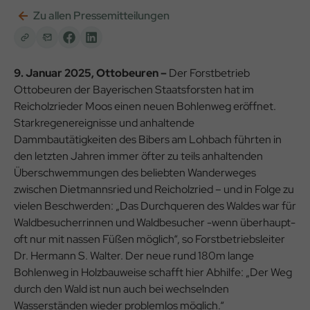
Zu allen Pressemitteilungen
9. Januar 2025, Ottobeuren –
Der Forstbetrieb
Ottobeuren der Bayerischen Staatsforsten hat im
Reicholzrieder Moos einen neuen Bohlenweg eröffnet.
Starkregenereignisse und anhaltende
Dammbautätigkeiten des Bibers am Lohbach führten in
den letzten Jahren immer öfter zu teils anhaltenden
Überschwemmungen des beliebten Wanderweges
zwischen Dietmannsried und Reicholzried – und in Folge zu
vielen Beschwerden: „Das Durchqueren des Waldes war für
Waldbesucherrinnen und Waldbesucher -wenn überhaupt-
oft nur mit nassen Füßen möglich“, so Forstbetriebsleiter
Dr. Hermann S. Walter. Der neue rund 180m lange
Bohlenweg in Holzbauweise schafft hier Abhilfe: „Der Weg
durch den Wald ist nun auch bei wechselnden
Wasserständen wieder problemlos möglich.“