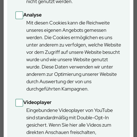
nicht genutzt werden.
Edellaubbäumen umgebaut. Der Forstbetrieb setzt dabei
auf eine naturnahe Forstwirtschaft mit einzelstammweiser
Analyse
Nutzung ohne Kahlschlag, erhöht den Totholzvorrat als
Mit diesen Cookies kann die Reichweite
elementares Strukturmerkmal für mehr Artenvielfalt im
unseres eigenen Angebots gemessen
Wald, schützt dauerhaft Biotopbäume, setzt konsequent
werden. Die Cookies ermöglichen es uns
auf die natürliche Verjüngung unserer Wälder und schafft
unter anderem zu verfolgen, welche Website
Raum für Erholungssuchende.
vor dem Zugriff auf unsere Website besucht
wurde und wie unsere Website genutzt
wurde. Diese Daten verwenden wir unter
anderem zur Optimierung unserer Website
durch Auswertung der von uns
durchgeführten Kampagnen.
Videoplayer
Eingebundene Videoplayer von YouTube
sind standardmäßig mit Double-Opt-In
gesichert. Wenn Sie hier alle Videos zum
Forstbetriebsleiter Dr. Hermann S. Walter (mi) eröffnet den
direkten Anschauen freischalten,