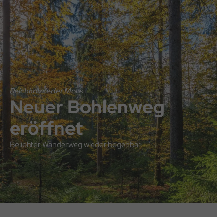
Direkt
Direkt
Hauptnavigation
zum
zum
Inhalt
Footer
Reichholzrieder Moos
Neuer Bohlenweg
eröffnet
Beliebter Wanderweg wieder begehbar