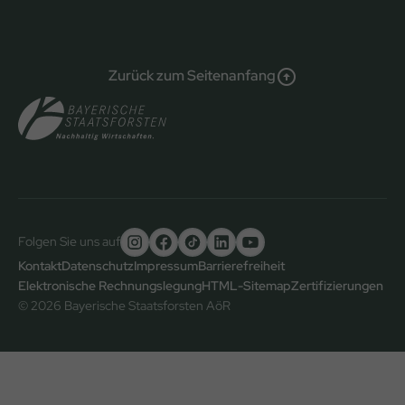
Zurück zum Seitenanfang
Folgen Sie uns auf
Untere
Kontakt
Datenschutz
Impressum
Barrierefreiheit
Elektronische Rechnungslegung
HTML-Sitemap
Zertifizierungen
Fußzeile
© 2026 Bayerische Staatsforsten AöR