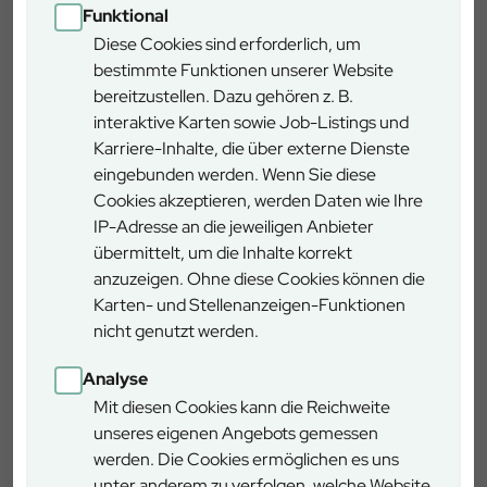
Funktional
Auch die Form der neuen Lebensräume ist bewusst
Diese Cookies sind erforderlich, um
abwechslungsreich gestaltet: Wellenförmige Uferlinien,
bestimmte Funktionen unserer Website
flache und tiefere Bereiche, sonnige und schattige Zonen
bereitzustellen. Dazu gehören z. B.
– all das sorgt dafür, dass sich sowohl wärmeliebende Arten
interaktive Karten sowie Job-Listings und
als auch solche, die es kühl und feucht mögen, wohlfühlen
Karriere-Inhalte, die über externe Dienste
können.
eingebunden werden. Wenn Sie diese
Cookies akzeptieren, werden Daten wie Ihre
Insgesamt entstanden bislang 2
neue Feuchtbiotope im
IP-Adresse an die jeweiligen Anbieter
Forstbetrieb München, 3 weitere wurden Instandgesetzt
übermittelt, um die Inhalte korrekt
und 9 wurden seit letzten Jahr gepflegt. Einfach ist das
anzuzeigen. Ohne diese Cookies können die
nicht, denn in der Münchner Schotterebene versickert
Karten- und Stellenanzeigen-Funktionen
Regenwasser schnell im kiesigen Untergrund. „Wir wählen
nicht genutzt werden.
deshalb Standorte, an denen eine natürliche Lehmschicht
vorhanden ist oder bringen eine Lehmschicht mit dem
Analyse
Bagger ein“, erläutert der Revierförster. „So bleibt das
Mit diesen Cookies kann die Reichweite
Wasser auch dauerhaft im Biotop.“
unseres eigenen Angebots gemessen
Schon im kommenden Frühjahr hoffen die Forstleute, die
werden. Die Cookies ermöglichen es uns
ersten neuen Bewohner begrüßen zu dürfen – vielleicht
unter anderem zu verfolgen, welche Website