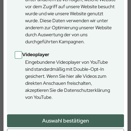
Grasfrösche, Gelbbauchunken oder Libellenlarven. Mit
vor dem Zugriff auf unsere Website besucht
den Feuchtbiotopen tragen die Bayerischen Staatsforsten
wurde und wie unsere Website genutzt
aktiv zur Förderung der biologischen Vielfalt bei und
wurde. Diese Daten verwenden wir unter
schaffen wertvolle Lebensräume im Großraum der
anderem zur Optimierung unserer Website
Landeshauptstadt. Gefördert wird das Projekt vom
durch Auswertung der von uns
Bayerischen Staatsministerium für Ernährung,
durchgeführten Kampagnen.
Landwirtschaft, Forsten und Tourismus.
München
Videoplayer
Forstenrieder Allee 182, 81476 München
Eingebundene Videoplayer von YouTube
sind standardmäßig mit Double-Opt-In
gesichert. Wenn Sie hier alle Videos zum
direkten Anschauen freischalten,
akzeptieren Sie die Datenschutzerklärung
von YouTube.
Mehr erfahren
Auswahl bestätigen