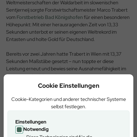
Weltmeisterschaften der Waldarbeit im slowenischen
Sentjerneij sorgte Forstwirtschaftsmeister Marco Trabert
vom
Forstbetrieb Bad Königshofen
für einen besonderen
Höhepunkt: Mit einer herausragenden Zeit von 13,33
Sekunden unterbot er seinen eigenen Weltrekord im
Entasten und holte Gold für Deutschland.
Bereits vor zwei Jahren hatte Trabert in Wien mit 13,37
Sekunden Maßstäbe gesetzt – nun toppte er diese
Leistung erneut und bewies seine Ausnahmefähigkeit im
internationalen Motorsägensport.
Cookie Einstellungen
Die Weltmeisterschaften, die vom 12. bis 15. März
stattfanden, versammelten 112 Starterinnen und Starter
Cookie-Kategorien und anderer technischer Systeme
aus 24 Nationen. In fünf hochpräzisen Disziplinen –
selbst festlegen.
Kettenwechsel, Kombinationsschnitt, Präzisionsschnitt,
Entasten und Baumfällung – zeigten die besten Forstprofis
Einstellungen
der Welt beeindruckende Leistungen.
Notwendig