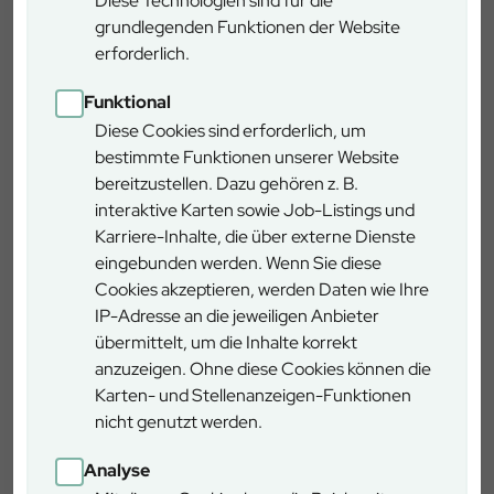
Diese Technologien sind für die
Auch das deutsche Team überzeugte mit zahlreichen
grundlegenden Funktionen der Website
Erfolgen:
erforderlich.
Der U24-Athlet Louis Kolbe gewann Gold in den
Disziplinen Baumfällung, Kettenwechsel und
Funktional
Präzisionsschnitt und wurde Vizeweltmeister seiner Klasse.
Diese Cookies sind erforderlich, um
Martin Schraitle stellte mit 8,02 Sekunden einen neuen
bestimmte Funktionen unserer Website
Weltrekord im Kettenwechsel auf. Thomas Schneider
bereitzustellen. Dazu gehören z. B.
sicherte sich Gold im Präzisionsschnitt.
interaktive Karten sowie Job-Listings und
Karriere-Inhalte, die über externe Dienste
In der Teamwertung belegte Deutschland einen starken
eingebunden werden. Wenn Sie diese
zweiten Platz hinter Österreich, gefolgt vom Team
Cookies akzeptieren, werden Daten wie Ihre
Slowenien.
IP-Adresse an die jeweiligen Anbieter
übermittelt, um die Inhalte korrekt
Traberts neuer Weltrekord unterstreicht einmal mehr die
anzuzeigen. Ohne diese Cookies können die
hohe Leistungsfähigkeit der deutschen Forstwirtschaft
Karten- und Stellenanzeigen-Funktionen
und die herausragende Ausbildung innerhalb der
nicht genutzt werden.
Bayerischen Staatsforsten. Sein Erfolg macht nicht nur
das deutsche Team, sondern auch den Forstbetrieb Bad
Analyse