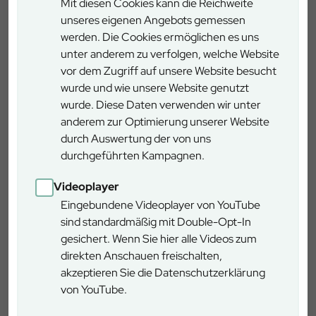
Königshofen besonders stolz.
Mit diesen Cookies kann die Reichweite
unseres eigenen Angebots gemessen
werden. Die Cookies ermöglichen es uns
unter anderem zu verfolgen, welche Website
vor dem Zugriff auf unsere Website besucht
wurde und wie unsere Website genutzt
wurde. Diese Daten verwenden wir unter
anderem zur Optimierung unserer Website
durch Auswertung der von uns
durchgeführten Kampagnen.
Videoplayer
Die Athleten zeigen Spitzenleistungen bei der Waldarbeits-WM
in Sentjerneij – Präzision, Schnelligkeit und Weltklasse-
Eingebundene Videoplayer von YouTube
Holzernte-Technik. Foto: Slowenische Staatsforste / SiDG
sind standardmäßig mit Double-Opt-In
Bad Königshofen
gesichert. Wenn Sie hier alle Videos zum
Keßlerstraße 24, 97631 Bad Königshofen
direkten Anschauen freischalten,
akzeptieren Sie die Datenschutzerklärung
von YouTube.