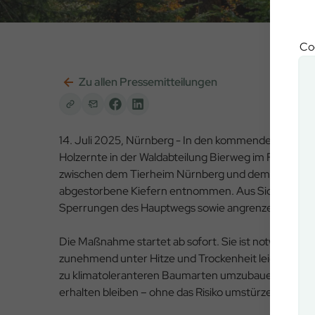
Coo
Zu allen Pressemitteilungen
14. Juli 2025, Nürnberg - In den kommenden zwei Wo
Holzernte in der Waldabteilung Bierweg im Forstrevie
zwischen dem Tierheim Nürnberg und dem Weißensee. 
abgestorbene Kiefern entnommen. Aus Sicherheits
Sperrungen des Hauptwegs sowie angrenzender Wa
Die Maßnahme startet ab sofort. Sie ist notwendig, 
zunehmend unter Hitze und Trockenheit leiden. Ziel
zu klimatoleranteren Baumarten umzubauen. Gleichze
erhalten bleiben – ohne das Risiko umstürzender Kie