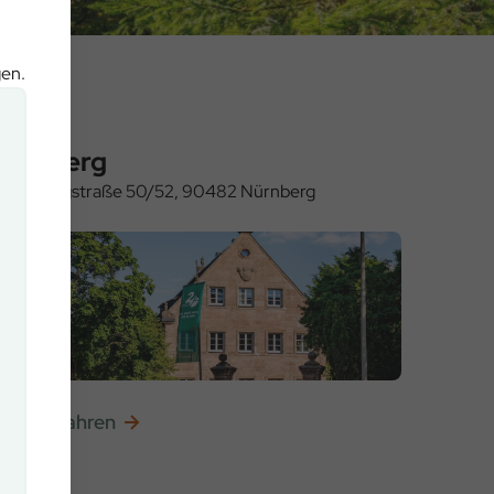
gen.
Nürnberg
oritzbergstraße 50/52, 90482 Nürnberg
ehr erfahren