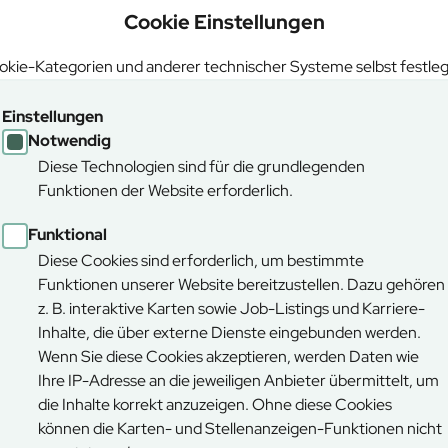
Cookie Einstellungen
kie-Kategorien und anderer technischer Systeme selbst festle
Einstellungen
Notwendig
Diese Technologien sind für die grundlegenden
M
Funktionen der Website erforderlich.
chen führt der Forstbetrieb Nürnberg kurzfristig eine
r Behringersdorf durch. Betroffen ist der Bereich
Funktional
Es werden vor allem ältere, teils bereits
Diese Cookies sind erforderlich, um bestimmte
gründen kommt es daher abschnittsweise zu
Funktionen unserer Website bereitzustellen. Dazu gehören
nderpfade.
z. B. interaktive Karten sowie Job-Listings und Karriere-
Inhalte, die über externe Dienste eingebunden werden.
da die Altkiefern auf den trockenen Sandböden
Wenn Sie diese Cookies akzeptieren, werden Daten wie
 ist es, junge Laubbäume zu schützen und den Wald hin
Ihre IP-Adresse an die jeweiligen Anbieter übermittelt, um
M
itig soll die Begehbarkeit des Waldes dauerhaft
die Inhalte korrekt anzuzeigen. Ohne diese Cookies
fern.
können die Karten- und Stellenanzeigen-Funktionen nicht