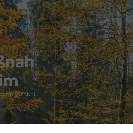
ßnah
eim
del fit gemacht