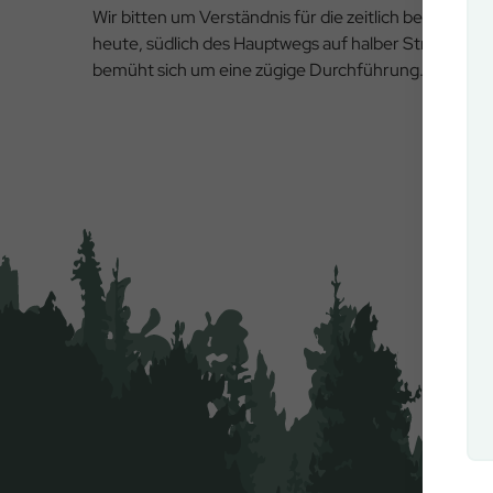
Wir bitten um Verständnis für die zeitlich begrenzt
heute, südlich des Hauptwegs auf halber Strecke zw
bemüht sich um eine zügige Durchführung.