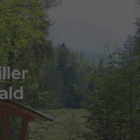
ller
ald