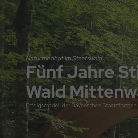
Direkt
Direkt
Hauptnavigation
zum
zum
Inhalt
Footer
Naturfriedhof im Staatswald
Fünf Jahre Sti
Wald Mittenw
Erfolgsmodell der Bayerischen Staatsforsten