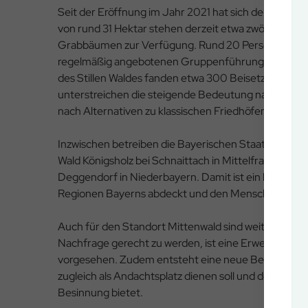
Seit der Eröffnung im Jahr 2021 hat sich der Standor
von rund 31 Hektar stehen derzeit etwa zwölf Hekta
Grabbäumen zur Verfügung. Rund 20 Personen nehme
regelmäßig angebotenen Gruppenführungen erfreue
des Stillen Waldes fanden etwa 300 Beisetzungen st
unterstreichen die steigende Bedeutung naturnah
nach Alternativen zu klassischen Friedhöfen.
Inzwischen betreiben die Bayerischen Staatsforsten 
Wald Königsholz bei Schnaittach in Mittelfranken sow
Deggendorf in Niederbayern. Damit ist ein landeswe
Regionen Bayerns abdeckt und den Menschen wohno
Auch für den Standort Mittenwald sind weitere Ent
Nachfrage gerecht zu werden, ist eine Erweiterung 
vorgesehen. Zudem entsteht eine neue Begegnungsst
zugleich als Andachtsplatz dienen soll und den Be
Besinnung bietet.