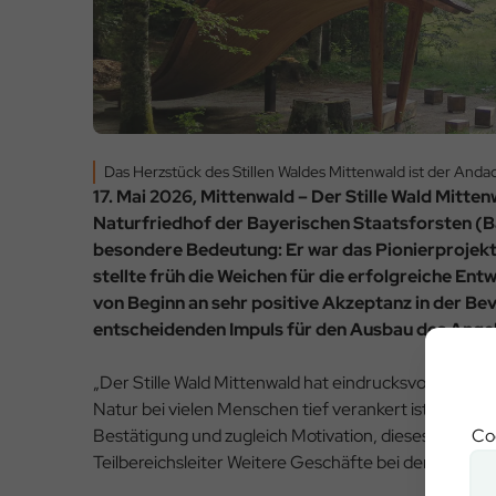
Das Herzstück des Stillen Waldes Mittenwald ist der Andach
17. Mai 2026, Mittenwald – Der Stille Wald Mitten
Naturfriedhof der Bayerischen Staatsforsten (B
besondere Bedeutung: Er war das Pionierprojekt
stellte früh die Weichen für die erfolgreiche Entw
von Beginn an sehr positive Akzeptanz in der Be
entscheidenden Impuls für den Ausbau des Ange
„Der Stille Wald Mittenwald hat eindrucksvoll gezeig
Natur bei vielen Menschen tief verankert ist. Die h
Coo
Bestätigung und zugleich Motivation, dieses Angebot
Teilbereichsleiter Weitere Geschäfte bei den Bayeri