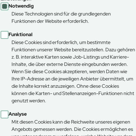
t kontinuierlich entwickelt. Auf einer Gesamtfläche
Notwendig
r für Bestattungen an circa 1000 verschiedenen
Diese Technologien sind für die grundlegenden
n monatlich an Einzelführungen teil. Auch die
Funktionen der Website erforderlich.
n sich unverändert großer Nachfrage. Seit Bestehen
Funktional
att – mit weiterhin steigender Tendenz. Diese Zahlen
er Bestattungsformen und die wachsende Nachfrage
Diese Cookies sind erforderlich, um bestimmte
Funktionen unserer Website bereitzustellen. Dazu gehören
z. B. interaktive Karten sowie Job-Listings und Karriere-
neben Mittenwald zwei weitere Standorte: den Stillen
Inhalte, die über externe Dienste eingebunden werden.
ie seit Oktober 2025 den Stillen Wald Rusel bei
Wenn Sie diese Cookies akzeptieren, werden Daten wie
ites Angebot entstanden, das unterschiedliche
Ihre IP-Adresse an die jeweiligen Anbieter übermittelt, um
rtnahe Möglichkeiten bietet.
die Inhalte korrekt anzuzeigen. Ohne diese Cookies
können die Karten- und Stellenanzeigen-Funktionen nicht
wicklungen geplant. Um der anhaltend hohen
genutzt werden.
der nutzbaren Flächen im Bereich „Tannenstreich“
Analyse
ätte in Form einer überdachten Sitzbank, die
Mit diesen Cookies kann die Reichweite unseres eigenen
sucherinnen und Besuchern Raum für Ruhe und
Angebots gemessen werden. Die Cookies ermöglichen es