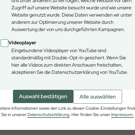
uns unter anderem zu verfolgen, welche Website vor dem
Zugriff auf unsere Website besucht wurde und wie unsere
sforsten die Schaffung eines sogenannten
Website genutzt wurde. Diese Daten verwenden wir unter
kleine Buche in ruhiger Lage, die Angehörigen von
anderem zur Optimierung unserer Website durch
tet. An diesem Baum können hölzerne Herzen mit dem
Auswertung der von uns durchgeführten Kampagnen.
avon, ob die Beisetzung im Stillen Wald Mittenwald
len Wald um eine weitere, sehr persönliche Form des
Videoplayer
Eingebundene Videoplayer von YouTube sind
standardmäßig mit Double-Opt-In gesichert. Wenn Sie
wald Natur, Stille und Würde auf besondere Weise. Das
hier alle Videos zum direkten Anschauen freischalten,
stein für den Standort selbst, sondern auch für die
akzeptieren Sie die Datenschutzerklärung von YouTube.
r in Bayern insgesamt.
Auswahl bestätigen
Alle auswählen
itere Informationen sowie den Link zu diesen Cookie-Einstellungen fin
Sie in unserer
Datenschutzerklärung
. Hier finden Sie unser
Impressum.