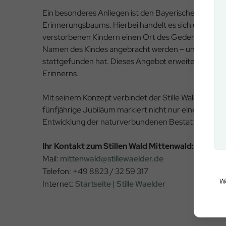
Ein besonderes Anliegen ist den Bayerischen Staat
Erinnerungsbaums. Hierbei handelt es sich um eine 
verstorbenen Kindern einen Ort des Gedenkens bie
Namen des Kindes angebracht werden – unabhängig d
stattgefunden hat. Dieses Angebot erweitert den Sti
Erinnerns.
Mit seinem Konzept verbindet der Stille Wald Mitten
fünfjährige Jubiläum markiert nicht nur einen Meilen
Entwicklung der naturverbundenen Bestattungskultu
Ihr Kontakt zum Stillen Wald Mittenwald:
Mail:
mittenwald@stillewaelder.de
Telefon: +49 8823 / 32 59 317
We
Internet:
Startseite | Stille Waelder