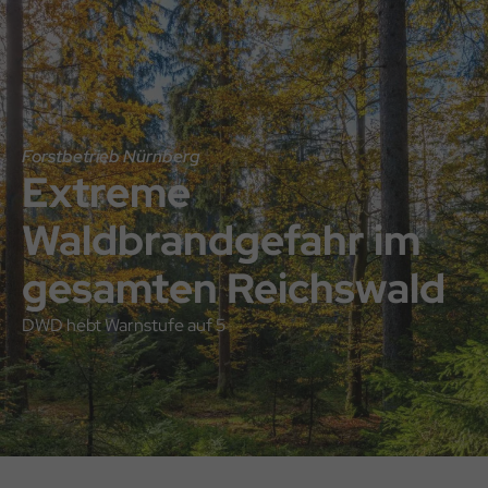
Direkt
Direkt
Hauptnavigation
zum
zum
Inhalt
Footer
Forstbetrieb Nürnberg
Extreme
Waldbrandgefahr im
gesamten Reichswald
DWD hebt Warnstufe auf 5