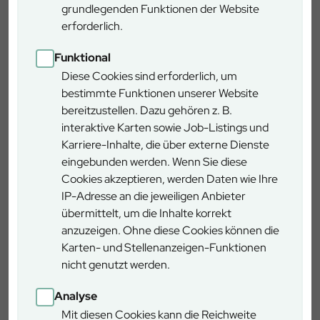
einzuhalten. Offenes Feuer, Grillen oder das Rauchen im
grundlegenden Funktionen der Website
Wald sind verboten. Fahrzeuge dürfen nur auf
erforderlich.
ausgewiesenen Parkplätzen abgestellt werden, da heiße
Fahrzeugteile trockenes Gras entzünden können.
Funktional
Diese Cookies sind erforderlich, um
Sollte dennoch Rauch oder Feuer im Wald bemerkt
bestimmte Funktionen unserer Website
werden, ist umgehend der Notruf 112 zu wählen. Schnelles
bereitzustellen. Dazu gehören z. B.
Handeln kann im Ernstfall entscheidend sein, um größeren
interaktive Karten sowie Job-Listings und
Schaden abzuwenden.
Karriere-Inhalte, die über externe Dienste
eingebunden werden. Wenn Sie diese
Der Forstbetrieb Nürnberg beobachtet die Lage weiterhin
Cookies akzeptieren, werden Daten wie Ihre
aufmerksam und bittet alle Waldbesucher um erhöhte
IP-Adresse an die jeweiligen Anbieter
Vorsicht und Rücksichtnahme.
übermittelt, um die Inhalte korrekt
anzuzeigen. Ohne diese Cookies können die
https://www.dwd.de/DWD/warnungen/agrar/wbx/wbx_
Karten- und Stellenanzeigen-Funktionen
tab_alle_BY.html
nicht genutzt werden.
Analyse
Mit diesen Cookies kann die Reichweite