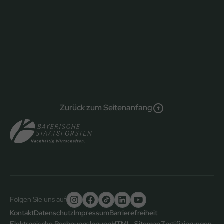
Zurück zum Seitenanfang
Folgen Sie uns auf
Untere
Kontakt
Datenschutz
Impressum
Barrierefreiheit
Elektronische Rechnungslegung
HTML-Sitemap
Zertifizierungen