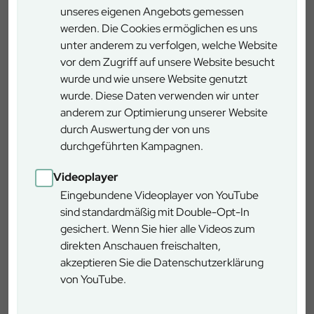
unseres eigenen Angebots gemessen
werden. Die Cookies ermöglichen es uns
unter anderem zu verfolgen, welche Website
vor dem Zugriff auf unsere Website besucht
wurde und wie unsere Website genutzt
wurde. Diese Daten verwenden wir unter
anderem zur Optimierung unserer Website
Südlich von Nürnberg brach vergangenes Wochenende ein
durch Auswertung der von uns
Waldbrand bei Heideck in der Zuständigkeit des Forstbetriebs
durchgeführten Kampagnen.
Allersberg aus, der durch das rasche Eingreifen der
Einsatzkräfte schnell eingedämmt werden konnte. Auch im
Videoplayer
gesamten Reichswald ist die Waldbrandgefahr aktuell extrem
Eingebundene Videoplayer von YouTube
hoch. Foto: Johannes Lang, BaySF
sind standardmäßig mit Double-Opt-In
Nürnberg
gesichert. Wenn Sie hier alle Videos zum
Moritzbergstraße 50/52, 90482 Nürnberg
direkten Anschauen freischalten,
akzeptieren Sie die Datenschutzerklärung
von YouTube.