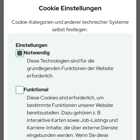
Cookie Einstellungen
Cookie-Kategorien und anderer technischer Systeme
selbst festlegen.
Einstellungen
Notwendig
Diese Technologien sind für die
Audioguides
grundlegenden Funktionen der Website
erforderlich.
Android
:
Kostenloser Download aus dem google-play-
Funktional
Store
Diese Cookies sind erforderlich, um
Apple
:
Kostenloser Download aus dem itunes-Store
bestimmte Funktionen unserer Website
bereitzustellen. Dazu gehören z. B.
Details
interaktive Karten sowie Job-Listings und
Karriere-Inhalte, die über externe Dienste
eingebunden werden. Wenn Sie diese