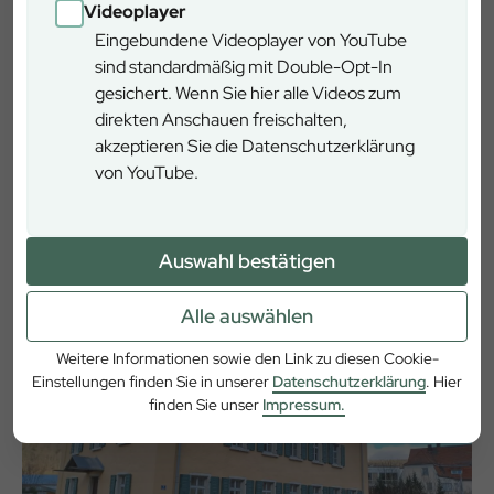
Videoplayer
Eingebundene Videoplayer von YouTube
Flyer Lerhrpfad Grubschwart
sind standardmäßig mit Double-Opt-In
(PDF / 1,08 MB)
gesichert. Wenn Sie hier alle Videos zum
direkten Anschauen freischalten,
akzeptieren Sie die Datenschutzerklärung
von YouTube.
Infotexte Lehrpfad Grubschwart
(PDF / 4,10 MB)
Auswahl bestätigen
Kipfenberg
Alle auswählen
Eichstätter Straße 6, 85110 Kipfenberg
Weitere Informationen sowie den Link zu diesen Cookie-
Einstellungen finden Sie in unserer
Datenschutzerklärung
. Hier
finden Sie unser
Impressum.