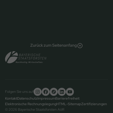
Zurück zum Seitenanfang
Folgen Sie uns auf
Untere
Kontakt
Datenschutz
Impressum
Barrierefreiheit
Elektronische Rechnungslegung
HTML-Sitemap
Zertifizierungen
Fußzeile
© 2026 Bayerische Staatsforsten AöR