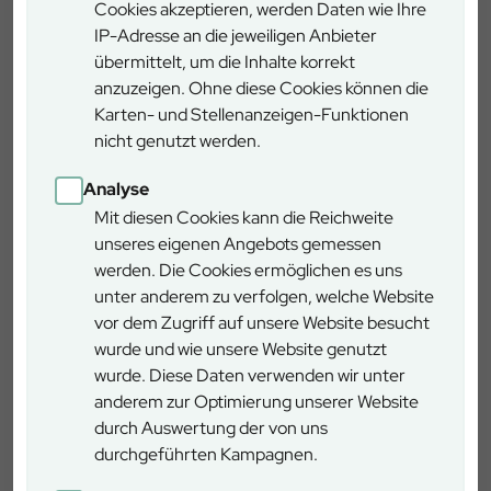
Zeitbedarf
2 Stunden
Cookies akzeptieren, werden Daten wie Ihre
IP-Adresse an die jeweiligen Anbieter
übermittelt, um die Inhalte korrekt
Länge
ca. 3 km
anzuzeigen. Ohne diese Cookies können die
Karten- und Stellenanzeigen-Funktionen
Schwierigkeitsgrad
gering
nicht genutzt werden.
Rundweg
ja
Analyse
Mit diesen Cookies kann die Reichweite
unseres eigenen Angebots gemessen
Rollstuhlgerecht
nein
werden. Die Cookies ermöglichen es uns
unter anderem zu verfolgen, welche Website
Anreise ÖPNV
nein
vor dem Zugriff auf unsere Website besucht
wurde und wie unsere Website genutzt
wurde. Diese Daten verwenden wir unter
anderem zur Optimierung unserer Website
durch Auswertung der von uns
Weitere Informationen
durchgeführten Kampagnen.