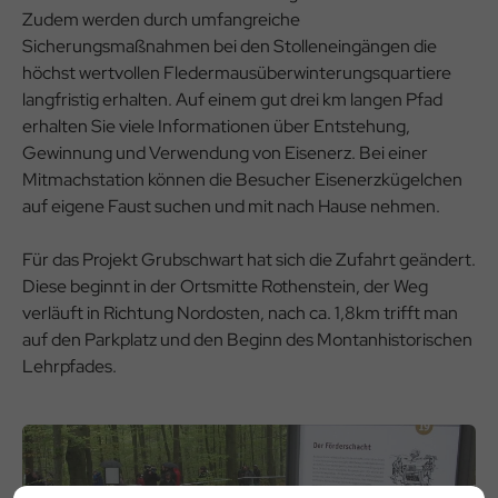
Zudem werden durch umfangreiche
Sicherungsmaßnahmen bei den Stolleneingängen die
höchst wertvollen Fledermausüberwinterungsquartiere
langfristig erhalten. Auf einem gut drei km langen Pfad
erhalten Sie viele Informationen über Entstehung,
Gewinnung und Verwendung von Eisenerz. Bei einer
Mitmachstation können die Besucher Eisenerzkügelchen
auf eigene Faust suchen und mit nach Hause nehmen.
Für das Projekt Grubschwart hat sich die Zufahrt geändert.
Diese beginnt in der Ortsmitte Rothenstein, der Weg
verläuft in Richtung Nordosten, nach ca. 1,8km trifft man
auf den Parkplatz und den Beginn des Montanhistorischen
Lehrpfades.