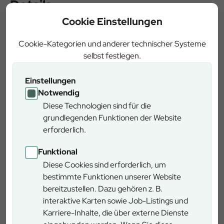
Details
Cookie Einstellungen
Zeitbedarf
3-4 Stunden
Cookie-Kategorien und anderer technischer Systeme
selbst festlegen.
Länge
11 km
Einstellungen
Schwierigkeitsgrad
mittel
Notwendig
Diese Technologien sind für die
grundlegenden Funktionen der Website
ja. Die Wege sind zu 50
erforderlich.
Rundweg
Prozent befestigt, der Rest
ist geschottert.
Funktional
Diese Cookies sind erforderlich, um
Rollstuhlgerecht
nein
bestimmte Funktionen unserer Website
bereitzustellen. Dazu gehören z. B.
Anreise ÖPNV
nein
interaktive Karten sowie Job-Listings und
Karriere-Inhalte, die über externe Dienste