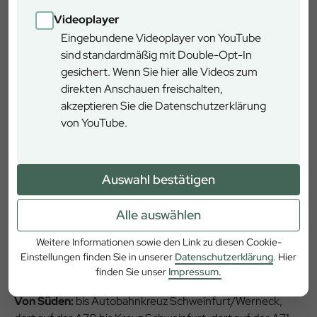
spätmittelalterlicher Wehrbautechnik dar. Innerhalb der
Videoplayer
Burg steht im Zentrum die im Renaissancestil erbaute
Eingebundene Videoplayer von YouTube
Kirche St. Michael.
sind standardmäßig mit Double-Opt-In
gesichert. Wenn Sie hier alle Videos zum
Führungen:
Für Gruppen jederzeit möglich, für
direkten Anschauen freischalten,
Einzelpersonen jeden Mittwoch (April – Oktober, 11:00
akzeptieren Sie die Datenschutzerklärung
Uhr). Weitere Informationen: Tel.: 09777/1850
von YouTube.
Anfahrt
Auswahl bestätigen
Mit dem Auto
: Autobahn Kassel - Würzburg A7
Alle auswählen
Von Norden
: Abfahrt Fulda Nord, dort Richtung
Weitere Informationen sowie den Link zu diesen Cookie-
Tann/Rhön und Meiningen, weiter Richtung
Einstellungen finden Sie in unserer
Datenschutzerklärung
. Hier
Meiningen(B458) bis Seiferts, von dort nach Fladungen
finden Sie unser
Impressum.
und Ostheim ( ca 45 km von Autobahn).
Von Süden:
bis Autobahnkreuz Schweinfurt/Werneck,