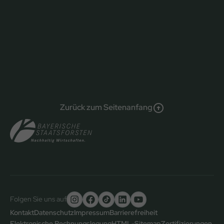
Zurück zum Seitenanfang
Folgen Sie uns auf
Untere
Kontakt
Datenschutz
Impressum
Barrierefreiheit
Elektronische Rechnungslegung
HTML-Sitemap
Zertifizierungen