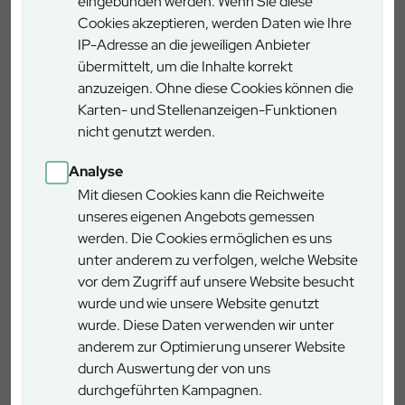
eingebunden werden. Wenn Sie diese
Weitere Informationen
Cookies akzeptieren, werden Daten wie Ihre
IP-Adresse an die jeweiligen Anbieter
übermittelt, um die Inhalte korrekt
Touristinformation Ostheim Rhön
anzuzeigen. Ohne diese Cookies können die
Karten- und Stellenanzeigen-Funktionen
Besichtigung der
nicht genutzt werden.
Kirchenburg in Ostheim
Analyse
Mit diesen Cookies kann die Reichweite
unseres eigenen Angebots gemessen
Die größte Kirchenburg Deutschlands steht in Ostheim.
werden. Die Cookies ermöglichen es uns
Sie ist ein Denkmal von nationaler Bedeutung. Mit einer
unter anderem zu verfolgen, welche Website
Grundfläche von ca. 60 x 60 Meter ist sie nicht nur
vor dem Zugriff auf unsere Website besucht
Deutschlands größte, sondern in ihrem einzigartigen
wurde und wie unsere Website genutzt
Erhaltungszustand auch eine der schönsten
wurde. Diese Daten verwenden wir unter
Kirchenburgen überhaupt. Mit ihren fünf Türmen, sechs
anderem zur Optimierung unserer Website
Bastionen, sowie doppeltem Bering, unterteilt in mehrere
durch Auswertung der von uns
Zwinger, ist sie wehrhafter ausgestattet als manche
durchgeführten Kampagnen.
Höhenburg und stellt somit ein einzigartiges Kleinod