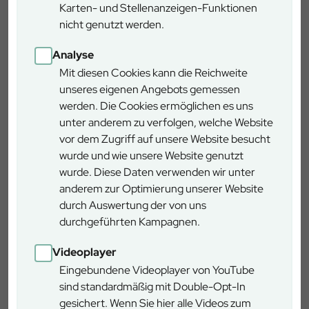
Verlassen Sie die A 7 an der Anschlussstelle 94 „Bad
Karten- und Stellenanzeigen-Funktionen
Brückenau / Volkers“ und folgen Sie der B 27 Richtung
nicht genutzt werden.
Motten. Knapp 2 km nach Kothen befindet sich auf der
rechten Seite ein Wanderparkplatz.
Analyse
Mit diesen Cookies kann die Reichweite
unseres eigenen Angebots gemessen
Wegbeschreibung
werden. Die Cookies ermöglichen es uns
unter anderem zu verfolgen, welche Website
vor dem Zugriff auf unsere Website besucht
Vom Parkplatz aus überqueren Sie die Straße und
wurde und wie unsere Website genutzt
erreichen die Mottener Höhe mit dem Hochkreuz. Von hier
wurde. Diese Daten verwenden wir unter
folgen Sie dem blauen „T“ auf gut ausgebauten
anderem zur Optimierung unserer Website
Waldwegen. Nach ca. 1,5 km biegen Sie an der
durch Auswertung der von uns
Wegkreuzung nach rechts ab und erreichen nach einem
durchgeführten Kampagnen.
kurzen, kräftigen Aufstieg das Ziel. Für den Abstieg
können Sie alternativ den mit einem roten „T“
Videoplayer
gekennzeichneten Weg nehmen. Dieser führt am
Eingebundene Videoplayer von YouTube
ehemaligen Basaltsteinbruch, der auf einer
sind standardmäßig mit Double-Opt-In
Informationstafel genauer beschrieben ist, vorbei. Bald
gesichert. Wenn Sie hier alle Videos zum
erreichen Sie wieder das blaue „T“, welches Sie zum