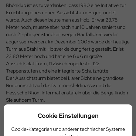
Rhönklub ist es zu verdanken, dass 1980 eine Initiative zur
Errichtung eines neuen Aussichtsturmes gegründet
wurde. Auch diesen baute man aus Holz. Er war 23,75
Meter hoch, musste aber nach nur 10 Jahren saniert und
nach 21-jähriger Standzeit wegen Baufälligkeit wieder
abgerissen werden. Im Dezember 2005 wurde der heutige
Turm aus Stahl mit Holzverkleidung fertig gestellt. Er ist
23,80 Meter hoch und hat eine 6 x 6 m große
Aussichtsplattform, 11 Zwischenpodeste, 122
Treppenstufen und eine integrierte Schutzhütte.
Der Aussichtsturm bietet bei klarer Sicht eine grandiose
Rundumsicht auf das Dammersfeldmassiv und die
Hessische Rhön. Informationstafeln über die Berge finden
Sie auf dem Turm.
Cookie Einstellungen
Details
Cookie-Kategorien und anderer technischer Systeme