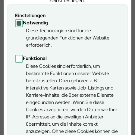
selbst festlegen.
Zeitbedarf
1,5 Stunden
Einstellungen
Länge
2 km
Notwendig
Diese Technologien sind für die
Schwierigkeitsgrad
gering
grundlegenden Funktionen der Website
erforderlich.
Rundweg
ja
Funktional
Diese Cookies sind erforderlich, um
Rollstuhlgerecht
nein
bestimmte Funktionen unserer Website
bereitzustellen. Dazu gehören z. B.
Anreise ÖPNV
nein
interaktive Karten sowie Job-Listings und
Karriere-Inhalte, die über externe Dienste
eingebunden werden. Wenn Sie diese
Cookies akzeptieren, werden Daten wie Ihre
Anfahrt
IP-Adresse an die jeweiligen Anbieter
übermittelt, um die Inhalte korrekt
Mit dem Auto:
anzuzeigen. Ohne diese Cookies können die