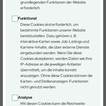
grundlegenden Funktionen der Website
erforderlich.
Funktional
Diese Cookies sind erforderlich, um
bestimmte Funktionen unserer Website
Am Ende des zwischen zwei und drei Stunden dauernden
bereitzustellen. Dazu gehören z. B.
Steinbruch-Rundwanderweges kann man sich bei
interaktive Karten sowie Job-Listings und
fränkischer Brotzeit im traditionellen Gasthaus
Karriere-Inhalte, die über externe Dienste
Waldschmiede stärken.
eingebunden werden. Wenn Sie diese
Cookies akzeptieren, werden Daten wie Ihre
IP-Adresse an die jeweiligen Anbieter
Wegbeschreibung
übermittelt, um die Inhalte korrekt
anzuzeigen. Ohne diese Cookies können die
Karten- und Stellenanzeigen-Funktionen
Wanderparkplatz Hinteres Buchhaus in 95158
nicht genutzt werden.
Kirchenlamitz
Analyse
Gehzeit entlang der markierten Route mit dem
Mit diesen Cookies kann die Reichweite
Steinmetzzunftzeichen 2-3 Stunden. Umrundung des