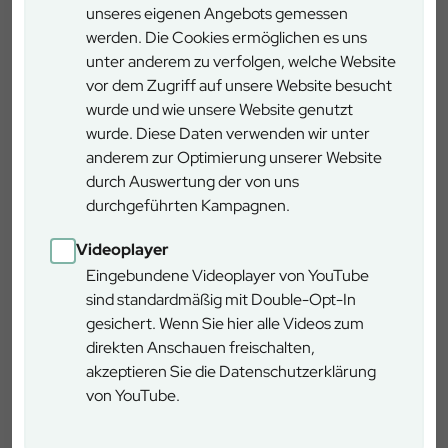
unseres eigenen Angebots gemessen
Epprechtsteingipfels 798 mNN in Uhrzeigerrichtung mit
werden. Die Cookies ermöglichen es uns
geringer Höhendifferenz. Der Besuch der Ruine
unter anderem zu verfolgen, welche Website
Epprechtstein ist empfehlenswert: Ausblick auf
vor dem Zugriff auf unsere Website besucht
Fichtelgebirge, Frankenwald, Kaisergebirge (CZ).
wurde und wie unsere Website genutzt
wurde. Diese Daten verwenden wir unter
Das Gasthaus Waldschmiede mit Granitlabyrinth liegt etwa
anderem zur Optimierung unserer Website
600m vom Ausgangspunkt entfernt.
durch Auswertung der von uns
durchgeführten Kampagnen.
Auskunft erteilt die Stadt Kirchenlamitz 09285/959-0
oder unser Revier Kirchenlamitz 09285/5839
Videoplayer
Eingebundene Videoplayer von YouTube
sind standardmäßig mit Double-Opt-In
Selb
gesichert. Wenn Sie hier alle Videos zum
Wunsiedler Straße 21, 95100 Selb
direkten Anschauen freischalten,
akzeptieren Sie die Datenschutzerklärung
von YouTube.