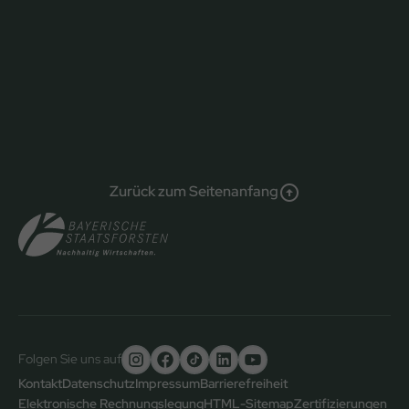
Zurück zum Seitenanfang
Folgen Sie uns auf
Untere
Kontakt
Datenschutz
Impressum
Barrierefreiheit
Elektronische Rechnungslegung
HTML-Sitemap
Zertifizierungen
Fußzeile