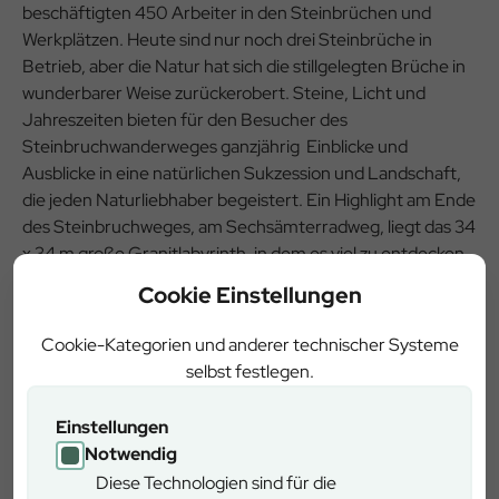
beschäftigten 450 Arbeiter in den Steinbrüchen und
Werkplätzen. Heute sind nur noch drei Steinbrüche in
Betrieb, aber die Natur hat sich die stillgelegten Brüche in
wunderbarer Weise zurückerobert. Steine, Licht und
Jahreszeiten bieten für den Besucher des
Steinbruchwanderweges ganzjährig Einblicke und
Ausblicke in eine natürlichen Sukzession und Landschaft,
die jeden Naturliebhaber begeistert. Ein Highlight am Ende
des Steinbruchweges, am Sechsämterradweg, liegt das 34
x 34 m große Granitlabyrinth, in dem es viel zu entdecken
gibt.
Cookie Einstellungen
Cookie-Kategorien und anderer technischer Systeme
selbst festlegen.
Einstellungen
Notwendig
Diese Technologien sind für die