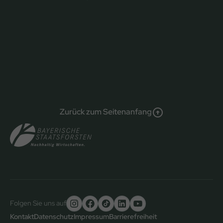
Zurück zum Seitenanfang
Folgen Sie uns auf
Untere
Kontakt
Datenschutz
Impressum
Barrierefreiheit