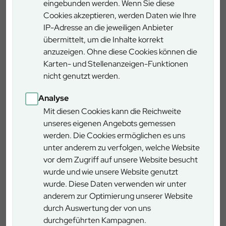
eingebunden werden. Wenn Sie diese
„Weibersbrunn“ und folgen Sie der Beschilderung nach
Cookies akzeptieren, werden Daten wie Ihre
Heigenbrücken. Nach dem Ortsschild fahren Sie noch ca.
IP-Adresse an die jeweiligen Anbieter
300 m geradeaus (bis zur Villa Marburg) und biegen dann
übermittelt, um die Inhalte korrekt
links ab.
anzuzeigen. Ohne diese Cookies können die
Karten- und Stellenanzeigen-Funktionen
Von Aschaffenburg kommend:
nicht genutzt werden.
Folgen Sie der B 26 über Laufach-Hain Richtung Lohr.
Rund 4,5 km nach Hain biegen Sie links ab nach
Analyse
Heigenbrücken. Nach dem Ortsschild fahren Sie noch ca.
Mit diesen Cookies kann die Reichweite
300 m geradeaus (bis zur Villa Marburg) und biegen dann
unseres eigenen Angebots gemessen
links ab.
werden. Die Cookies ermöglichen es uns
unter anderem zu verfolgen, welche Website
Von Lohr kommend:
vor dem Zugriff auf unsere Website besucht
Folgen Sie der B 26 Richtung Aschaffenburg. Biegen Sie
wurde und wie unsere Website genutzt
am Bischborner Hof rechts Richtung Neuhütten ab. An der
wurde. Diese Daten verwenden wir unter
Kreuzung am Ortsende halten Sie sich links und kommen
anderem zur Optimierung unserer Website
nach rund 3 km nach Heigenbrücken. Durchfahren Sie den
durch Auswertung der von uns
Ort (ca. 1 km) und biegen dann an der Villa Marburg rechts
durchgeführten Kampagnen.