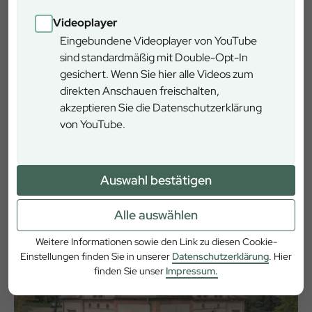
ab.
Videoplayer
Mit der Bahn:
Eingebundene Videoplayer von YouTube
Fahren Sie bis zum Bahnhof Heigenbrücken. Direkt am
sind standardmäßig mit Double-Opt-In
Bahnhof beginnt der Lehrpfad.
gesichert. Wenn Sie hier alle Videos zum
direkten Anschauen freischalten,
akzeptieren Sie die Datenschutzerklärung
Wegbeschreibung
von YouTube.
Beginn der Wanderung ist am Bahnhof in Heigenbrücken.
Vom Parkplatz aus folgen Sie bitte der Beschilderung.
Auswahl bestätigen
Alle auswählen
Heigenbrücken
Lindenallee 31, 63869 Heigenbrücken
Weitere Informationen sowie den Link zu diesen Cookie-
Einstellungen finden Sie in unserer
Datenschutzerklärung
. Hier
finden Sie unser
Impressum.