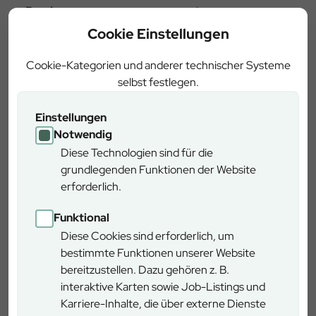
Rundweg
ja
Cookie Einstellungen
Rollstuhlgerecht
nein
Cookie-Kategorien und anderer technischer Systeme
selbst festlegen.
Anreise ÖPNV
ja
Einstellungen
Notwendig
Weitere Informationen
Diese Technologien sind für die
grundlegenden Funktionen der Website
erforderlich.
Kommunikationswald Heigenbrücken
Funktional
Anfahrt
Diese Cookies sind erforderlich, um
bestimmte Funktionen unserer Website
bereitzustellen. Dazu gehören z. B.
Mit dem Auto:
interaktive Karten sowie Job-Listings und
Von der Autobahn kommend:
Karriere-Inhalte, die über externe Dienste
Verlassen Sie die A 3 an der Anschlussstelle 63