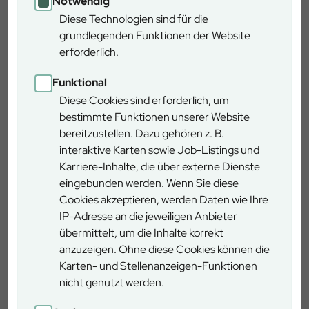
Notwendig
Anfahrt
Diese Technologien sind für die
grundlegenden Funktionen der Website
Mit dem Auto:
erforderlich.
Verlassen Sie die A 7 an der Anschlussstelle 100
Funktional
„Gramschatzer Wald“ und fahren Richtung Gramschatz /
Diese Cookies sind erforderlich, um
Rimpar. Am Ende der Strasse biegen Sie links ab Richtung
bestimmte Funktionen unserer Website
Rimpar. Das ausgeschilderte Walderlebniszentrum
bereitzustellen. Dazu gehören z. B.
befindet sich auf der rechten Seite.
interaktive Karten sowie Job-Listings und
Karriere-Inhalte, die über externe Dienste
Mit dem Bus:
eingebunden werden. Wenn Sie diese
Fahren Sie mit der Linie 45 des WVV Richtung Gramschatz
Cookies akzeptieren, werden Daten wie Ihre
und steigen Sie an der Haltestelle „Einsiedel“ aus. Von dort
IP-Adresse an die jeweiligen Anbieter
laufen Sie noch etwa zwei Minuten zu Fuß bis zum
übermittelt, um die Inhalte korrekt
Walderlebniszentrum.
anzuzeigen. Ohne diese Cookies können die
Karten- und Stellenanzeigen-Funktionen
Details
nicht genutzt werden.