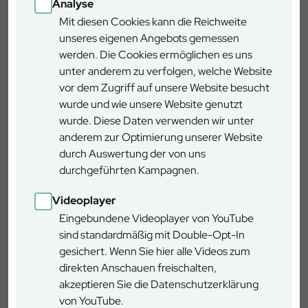
Analyse
Zeitbedarf
1 - 2 Stunden
Mit diesen Cookies kann die Reichweite
unseres eigenen Angebots gemessen
werden. Die Cookies ermöglichen es uns
Länge
---
unter anderem zu verfolgen, welche Website
vor dem Zugriff auf unsere Website besucht
Schwierigkeitsgrad
gering
wurde und wie unsere Website genutzt
wurde. Diese Daten verwenden wir unter
Rundweg
ja
anderem zur Optimierung unserer Website
durch Auswertung der von uns
durchgeführten Kampagnen.
Rollstuhlgerecht
teilweise
Videoplayer
Anreise ÖPNV
ja
Eingebundene Videoplayer von YouTube
sind standardmäßig mit Double-Opt-In
gesichert. Wenn Sie hier alle Videos zum
Arnstein
direkten Anschauen freischalten,
Kirchberg 33, 97450 Arnstein
akzeptieren Sie die Datenschutzerklärung
von YouTube.