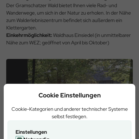
Der Gramschatzer Wald bietet Ihnen viele Rad- und
Wanderwege, um sich in der Natur zu erholen. In der Nähe
zum Walderlebniszentrum befindet sich außerdem ein
Klettergarten.
Einkehrmöglichkeit:
Waldhaus Einsiedel (in unmittelbarer
Nähe zum WEZ; geöffnet von April bis Oktober)
Cookie Einstellungen
Cookie-Kategorien und anderer technischer Systeme
selbst festlegen.
Einstellungen