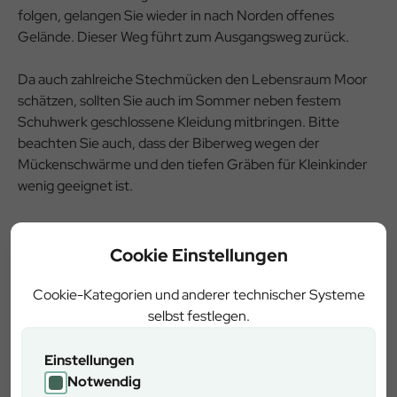
folgen, gelangen Sie wieder in nach Norden offenes
Gelände. Dieser Weg führt zum Ausgangsweg zurück.
Da auch zahlreiche Stechmücken den Lebensraum Moor
schätzen, sollten Sie auch im Sommer neben festem
Schuhwerk geschlossene Kleidung mitbringen. Bitte
beachten Sie auch, dass der Biberweg wegen der
Mückenschwärme und den tiefen Gräben für Kleinkinder
wenig geeignet ist.
Anfahrt
Cookie Einstellungen
Cookie-Kategorien und anderer technischer Systeme
Mit dem Auto:
selbst festlegen.
Verlassen Sie die A 93 an der Anschlussstelle 27
„Wernberg-Köblitz“ und fahren Sie auf der B 14 Richtung
Einstellungen
Hirschau. Dort biegen Sie nach rechts ab auf die ST 2123
Notwendig
nach Großschönbrunn. Von dort folgen Sie der B 299