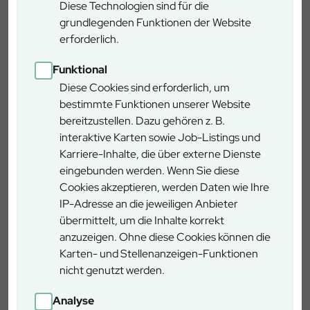
nach Norden. Kurz vor Freihung biegen Sie nach links auf
Diese Technologien sind für die
die ST 2166 Richtung Axtheid-Berg / Vilseck ab. Nach
grundlegenden Funktionen der Website
etwa 3,3 km kommen Sie zu einem nördlich der Straße
erforderlich.
gelegenen Parkplatz, dem Ausgangspunkt der
Funktional
Wanderung.
Diese Cookies sind erforderlich, um
bestimmte Funktionen unserer Website
Wegbeschreibung
bereitzustellen. Dazu gehören z. B.
interaktive Karten sowie Job-Listings und
Karriere-Inhalte, die über externe Dienste
Vom Parkplatz aus folgen Sie bitte der Markierung „Kleiner
eingebunden werden. Wenn Sie diese
Biber auf weißem Hintergrund“. Es ist außerdem eine
Cookies akzeptieren, werden Daten wie Ihre
große Info-Tafel mit Übersichtskarte vorhanden.
IP-Adresse an die jeweiligen Anbieter
übermittelt, um die Inhalte korrekt
Details
anzuzeigen. Ohne diese Cookies können die
Karten- und Stellenanzeigen-Funktionen
nicht genutzt werden.
ca. eine Stunde reine
Zeitbedarf
Analyse
Gehzeit