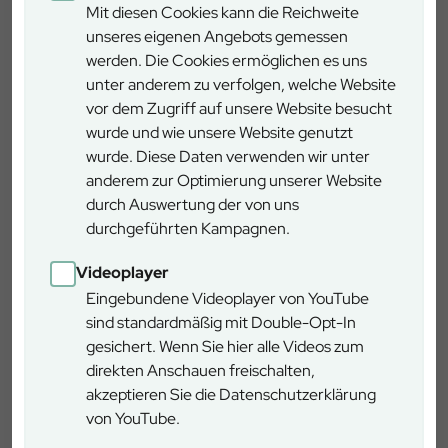
Mit diesen Cookies kann die Reichweite
unseres eigenen Angebots gemessen
Länge
ca. 2,5 km
werden. Die Cookies ermöglichen es uns
unter anderem zu verfolgen, welche Website
Schwierigkeitsgrad
gering
vor dem Zugriff auf unsere Website besucht
wurde und wie unsere Website genutzt
Rundweg
ja
wurde. Diese Daten verwenden wir unter
anderem zur Optimierung unserer Website
durch Auswertung der von uns
Rollstuhlgerecht
nein
durchgeführten Kampagnen.
Anreise ÖPNV
nein
Videoplayer
Eingebundene Videoplayer von YouTube
sind standardmäßig mit Double-Opt-In
Schnaittenbach
gesichert. Wenn Sie hier alle Videos zum
direkten Anschauen freischalten,
Wiesenstraße 10, 92253 Schnaittenbach
akzeptieren Sie die Datenschutzerklärung
von YouTube.