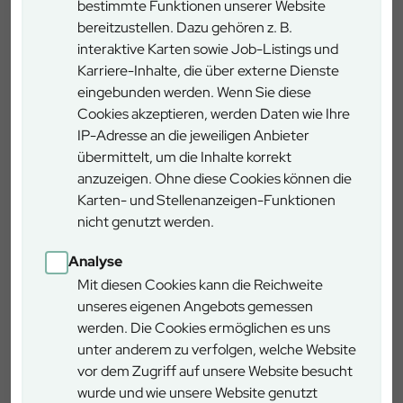
bestimmte Funktionen unserer Website
bereitzustellen. Dazu gehören z. B.
Gasthaus Jägerhof (Rothenbuch, Tel. 06094 361)
interaktive Karten sowie Job-Listings und
Karriere-Inhalte, die über externe Dienste
Forsthaus Echterspfahl
eingebunden werden. Wenn Sie diese
Cookies akzeptieren, werden Daten wie Ihre
IP-Adresse an die jeweiligen Anbieter
Details
übermittelt, um die Inhalte korrekt
anzuzeigen. Ohne diese Cookies können die
Karten- und Stellenanzeigen-Funktionen
Auf Forststraße, kein Weg
nicht genutzt werden.
Weg
durch NSG
Analyse
Schwierigkeitsgrad
gering
Mit diesen Cookies kann die Reichweite
unseres eigenen Angebots gemessen
werden. Die Cookies ermöglichen es uns
Rollstuhlgerecht
nein
unter anderem zu verfolgen, welche Website
vor dem Zugriff auf unsere Website besucht
Anreise ÖPNV
nein
wurde und wie unsere Website genutzt