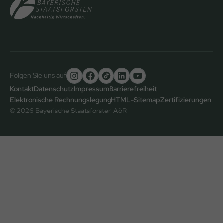
Folgen Sie uns auf
Untere
Kontakt
Datenschutz
Impressum
Barrierefreiheit
Elektronische Rechnungslegung
HTML-Sitemap
Zertifizierungen
Fußzeile
© 2026 Bayerische Staatsforsten AöR