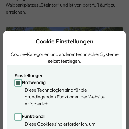
Waldparkplatzes „Steintor“ und ist von dort fußläufig zu
erreichen.
Cookie Einstellungen
Cookie-Kategorien und anderer technischer Systeme
selbst festlegen.
Einstellungen
Notwendig
Diese Technologien sind für die
grundlegenden Funktionen der Website
erforderlich.
Einkehrmöglichkeiten
Funktional
Gasthaus im Hochspessart (Lichtenau, Tel. 09352
Diese Cookies sind erforderlich, um
1228)