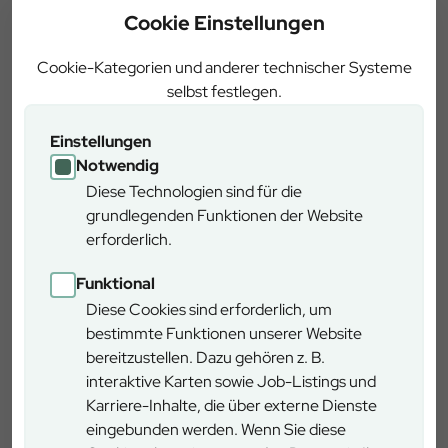
Fremdenverkehr möglichst gering zu halten, wurden die
Cookie Einstellungen
Arbeiten in das „besucherarme“ Winterhalbjahr verlegt.
Damit eine Gefährdung der Waldbesucher durch diese
Cookie-Kategorien und anderer technischer Systeme
Holzerntearbeiten ausgeschlossen wird, müssen Wege und
selbst festlegen.
Hiebsflächen teilweise für den Besucherverkehr gesperrt
werden.
Einstellungen
Notwendig
Ebenso muss zeitweise die Straße zum Parkplatz vor dem
Diese Technologien sind für die
Waldhausgelände gesperrt werden. Diese Absperrungen
grundlegenden Funktionen der Website
sind durch Sperrbänder und entsprechende
erforderlich.
Hinweisschilder kenntlich gemacht. Der Forstbetrieb bittet
alle Waldbesucher, diese Sperrungen unbedingt zu
Funktional
beachten, da bei einem Betreten der gesperrten Bereiche
Diese Cookies sind erforderlich, um
Lebensgefahr durch umstürzende Bäume und
bestimmte Funktionen unserer Website
herabfallende Äste besteht. An den Wochenenden werden
bereitzustellen. Dazu gehören z. B.
die Absperrungen im Regelfall entfernt.
interaktive Karten sowie Job-Listings und
Karriere-Inhalte, die über externe Dienste
Durch die Rückung und Abfuhr des Holzes können – je
eingebunden werden. Wenn Sie diese