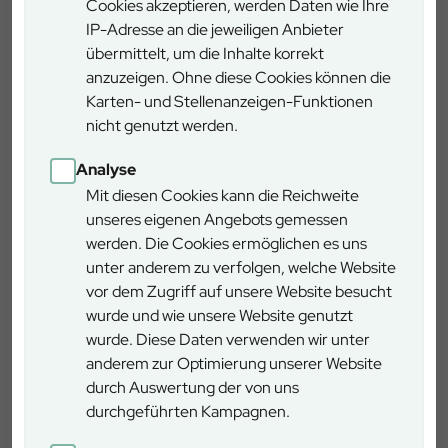
nach Witterung – auch Schäden an den Wegen entstehen.
Cookies akzeptieren, werden Daten wie Ihre
Nach Abschluss der Arbeiten werden diese Schäden durch
IP-Adresse an die jeweiligen Anbieter
den Forstbetrieb wieder behoben und die Wege wieder in
übermittelt, um die Inhalte korrekt
ihren guten Ausgangszustand gebracht.
anzuzeigen. Ohne diese Cookies können die
Karten- und Stellenanzeigen-Funktionen
Für die mit diesen Holzerntearbeiten zwangsläufig
nicht genutzt werden.
verbundenen Beeinträchtigungen für die örtliche
Bevölkerung und den Erholungsverkehr bittet der
Analyse
Forstbetrieb um Verständnis. Nach Abschluss der
Mit diesen Cookies kann die Reichweite
Arbeiten im Januar 2026 können dann alle wieder ihren
unseres eigenen Angebots gemessen
heimatnahen Erholungswald uneingeschränkt genießen.
werden. Die Cookies ermöglichen es uns
Roding
unter anderem zu verfolgen, welche Website
Hauptstraße 21, 93426 Roding
vor dem Zugriff auf unsere Website besucht
wurde und wie unsere Website genutzt
wurde. Diese Daten verwenden wir unter
anderem zur Optimierung unserer Website
durch Auswertung der von uns
durchgeführten Kampagnen.