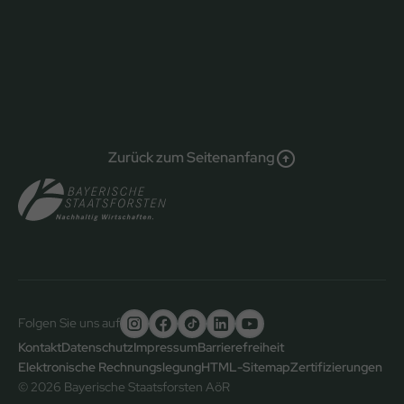
Zurück zum Seitenanfang
Folgen Sie uns auf
Untere
Kontakt
Datenschutz
Impressum
Barrierefreiheit
Elektronische Rechnungslegung
HTML-Sitemap
Zertifizierungen
Fußzeile
© 2026 Bayerische Staatsforsten AöR