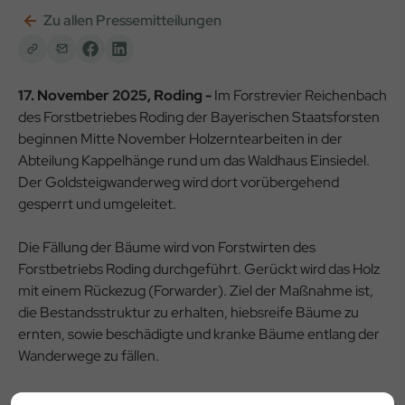
Zu allen Pressemitteilungen
17. November 2025, Roding -
Im Forstrevier Reichenbach
des Forstbetriebes Roding der Bayerischen Staatsforsten
beginnen Mitte November Holzerntearbeiten in der
Abteilung Kappelhänge rund um das Waldhaus Einsiedel.
Der Goldsteigwanderweg wird dort vorübergehend
gesperrt und umgeleitet.
Die Fällung der Bäume wird von Forstwirten des
Forstbetriebs Roding durchgeführt. Gerückt wird das Holz
mit einem Rückezug (Forwarder). Ziel der Maßnahme ist,
die Bestandsstruktur zu erhalten, hiebsreife Bäume zu
ernten, sowie beschädigte und kranke Bäume entlang der
Wanderwege zu fällen.
Um Beeinträchtigungen für den Erholungs- und