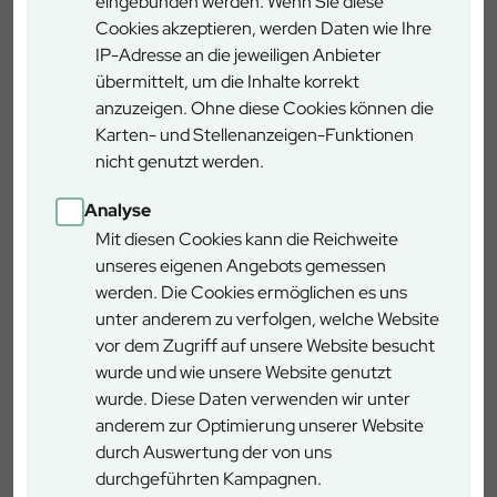
eingebunden werden. Wenn Sie diese
eindrucksvollen Einblicken in alle relevanten
Cookies akzeptieren, werden Daten wie Ihre
Tätigkeitsbereiche eines Forstwirtes wie Pflanzung, Pflege
IP-Adresse an die jeweiligen Anbieter
der heranwachsenden Wälder, Holzernte und Naturschutz.
übermittelt, um die Inhalte korrekt
Ein Beruf mit Zukunft und guter Aussicht auf Übernahme.
anzuzeigen. Ohne diese Cookies können die
Karten- und Stellenanzeigen-Funktionen
nicht genutzt werden.
Die Suche nach neuen Waldabenteurern hat schon wieder
begonnen, die Ausschreibung für drei Ausbildungsplätze
Analyse
zum Forstwirt oder Forstwirtin am Forstbetrieb
Mit diesen Cookies kann die Reichweite
Schnaittenbach im kommenden Jahr dauert noch bis zum
unseres eigenen Angebots gemessen
31.10.2025
. Mehr unter
baysf.de/ausbildung
oder
werden. Die Cookies ermöglichen es uns
baysf.de/stellenangebote
unter anderem zu verfolgen, welche Website
Schnaittenbach
vor dem Zugriff auf unsere Website besucht
Wiesenstraße 10, 92253 Schnaittenbach
wurde und wie unsere Website genutzt
wurde. Diese Daten verwenden wir unter
anderem zur Optimierung unserer Website
durch Auswertung der von uns
durchgeführten Kampagnen.