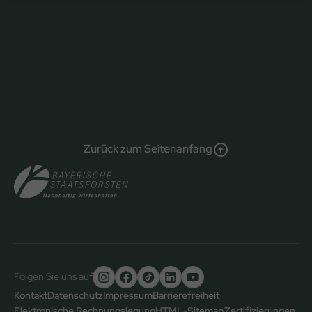
Zurück zum Seitenanfang
Folgen Sie uns auf
Untere
Kontakt
Datenschutz
Impressum
Barrierefreiheit
Elektronische Rechnungslegung
HTML-Sitemap
Zertifizierungen