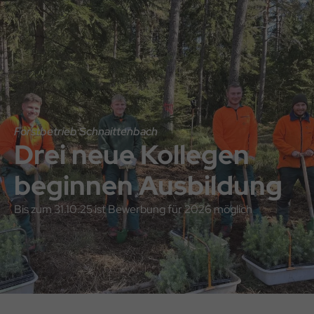
Direkt
Direkt
Hauptnavigation
zum
zum
Inhalt
Footer
Forstbetrieb Schnaittenbach
Drei neue Kollegen
beginnen Ausbildung
Bis zum 31.10.25 ist Bewerbung für 2026 möglich