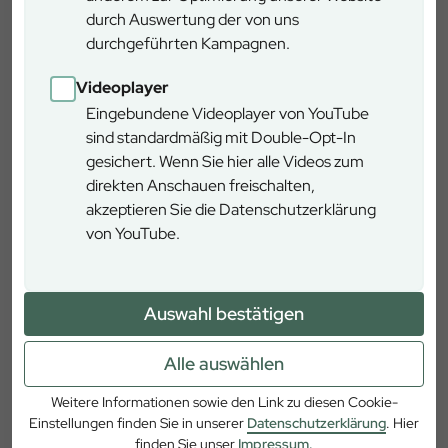
durch Auswertung der von uns
durchgeführten Kampagnen.
Schwierigkeitsgrad
gering
Videoplayer
Rundweg
ja
Eingebundene Videoplayer von YouTube
sind standardmäßig mit Double-Opt-In
Rollstuhlgerecht
ja
gesichert. Wenn Sie hier alle Videos zum
direkten Anschauen freischalten,
akzeptieren Sie die Datenschutzerklärung
Anreise ÖPNV
nein
von YouTube.
Weitere Informationen
Auswahl bestätigen
Tännesberg
Alle auswählen
Weitere Informationen sowie den Link zu diesen Cookie-
Flossenbürg
Einstellungen finden Sie in unserer
Datenschutzerklärung
. Hier
finden Sie unser
Impressum.