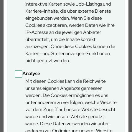
interaktive Karten sowie Job-Listings und
Mit dem Auto:
Karriere-Inhalte, die über externe Dienste
Verlassen Sie die A 93 an der Anschlussstelle 29 „Pfreimd“
eingebunden werden. Wenn Sie diese
und fahren Sie auf der ST 2157 weiter in Richtung
Cookies akzeptieren, werden Daten wie Ihre
Trausnitz/Tännesberg. Dann biegen Sie zweimal rechts ab ,
IP-Adresse an die jeweiligen Anbieter
um auf dieser Straße zu bleiben. Die Strecke führt Sie
übermittelt, um die Inhalte korrekt
entlang des Pfreimdtales. Nach wenige Kilometer biegen
anzuzeigen. Ohne diese Cookies können die
Sie in Kaltenthal rechts am, um die Pfreimd zu überqueren.
Karten- und Stellenanzeigen-Funktionen
Dann folgen Sie weiter der Straße bis nach Tännesberg.
nicht genutzt werden.
Dort folgen Sie bitte der Beschilderung „Zu den
Analyse
Lehrpfaden“.
Mit diesen Cookies kann die Reichweite
unseres eigenen Angebots gemessen
Details
werden. Die Cookies ermöglichen es uns
unter anderem zu verfolgen, welche Website
vor dem Zugriff auf unsere Website besucht
Zeitbedarf
1-2 Stunden
wurde und wie unsere Website genutzt
wurde. Diese Daten verwenden wir unter
Länge
3 km
anderem zur Optimierung unserer Website