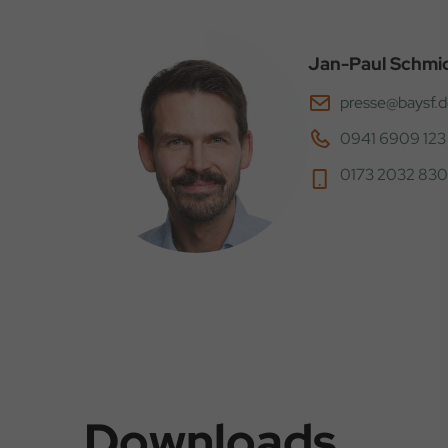
Jan-Paul Schmi
presse@baysf.
0941 6909 123
0173 2032 830
Downloads