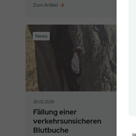
Zum Artikel
News
26.02.2026
Fällung einer
verkehrsunsicheren
Blutbuche
We