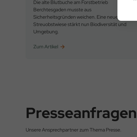
Die alte Blutbuche am Forstbetrieb
Berchtesgaden musste aus
Sicherheitsgründen weichen. Eine neue
Streuobstwiese stärkt nun Biodiversität und
Umgebung.
Zum Artikel
Seitennummerierung
Presseanfragen
Unsere Ansprechpartner zum Thema Presse.