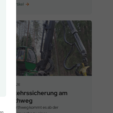
Zum Artikel
News
13.02.2026
Verkehrssicherung am
Marthweg
Am Marthweg kommt es ab der
den