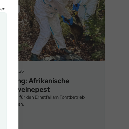
gen.
News
26.02.2026
Übung: Afrikanische
Schweinepest
Proben für den Ernstfall am Forstbetrieb
München.