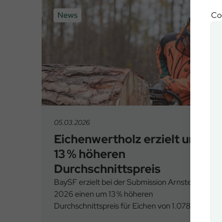
Coo
News
05.03.2026
Eichenwertholz erzielt um
13 % höheren
Durchschnittspreis
BaySF erzielt bei der Submission Arnstein
2026 einen um 13 % höheren
Durchschnittspreis für Eichen von 1.078 €/fm.