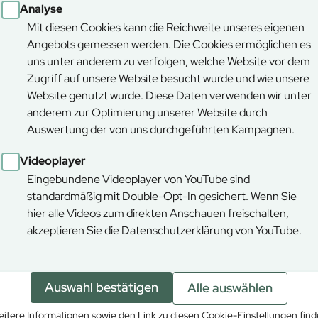
Analyse
Zum Artikel
Mit diesen Cookies kann die Reichweite unseres eigenen
Angebots gemessen werden. Die Cookies ermöglichen es
uns unter anderem zu verfolgen, welche Website vor dem
Zugriff auf unsere Website besucht wurde und wie unsere
News
Website genutzt wurde. Diese Daten verwenden wir unter
anderem zur Optimierung unserer Website durch
Auswertung der von uns durchgeführten Kampagnen.
Videoplayer
Eingebundene Videoplayer von YouTube sind
standardmäßig mit Double-Opt-In gesichert. Wenn Sie
hier alle Videos zum direkten Anschauen freischalten,
akzeptieren Sie die Datenschutzerklärung von YouTube.
17.02.2026
Waldumbau und
Verkehrssicherung am
Auswahl bestätigen
Alle auswählen
Grassemannsbach gestartet
itere Informationen sowie den Link zu diesen Cookie-Einstellungen fin