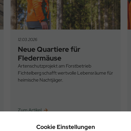
12.03.2026
Neue Quartiere für
Fledermäuse
Artenschutzprojekt am Forstbetrieb
Fichtelberg schafft wertvolle Lebensräume für
heimische Nachtjäger.
Zum Artikel
Cookie Einstellungen