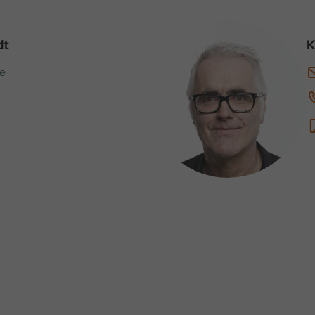
dt
K
de