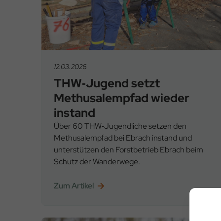
12.03.2026
THW‑Jugend setzt
Methusalempfad wieder
instand
Über 60 THW‑Jugendliche setzen den
Methusalempfad bei Ebrach instand und
unterstützen den Forstbetrieb Ebrach beim
Schutz der Wanderwege.
Zum Artikel