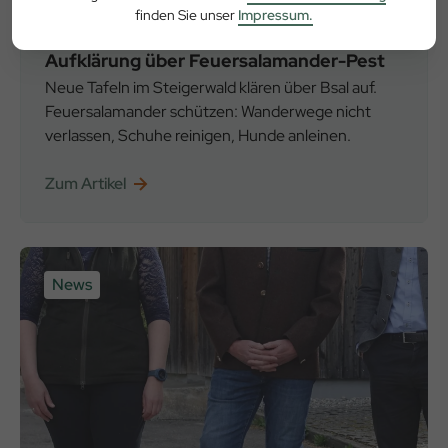
finden Sie unser
Impressum.
03.06.2025
Aufklärung über Feuersalamander-Pest
Neue Tafeln im Steigerwald klären über Bsal auf.
Feuersalamander schützen: Wanderwege nicht
verlassen, Schuhe reinigen, Hunde anleinen.
Zum Artikel
News