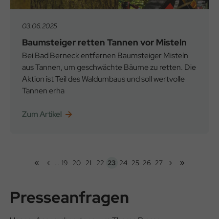
03.06.2025
Baumsteiger retten Tannen vor Misteln
Bei Bad Berneck entfernen Baumsteiger Misteln
aus Tannen, um geschwächte Bäume zu retten. Die
Aktion ist Teil des Waldumbaus und soll wertvolle
Tannen erha
Zum Artikel
«
‹
›
»
Seitennummerierung
…
19
20
21
22
23
24
25
26
27
Erste
Vorherige
Nächste
Letzte
Seite
Seite
Seite
Seite
Aktuelle
Seite
Seite
Seite
Seite
Seite
Seite
Seite
Seite
Seite
Presseanfragen