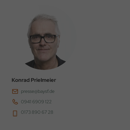
Konrad Prielmeier
presse@baysf.de
0941 6909 122
0173 890 67 28