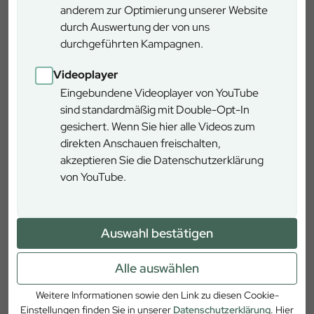
anderem zur Optimierung unserer Website
100 Freiwillige sammeln Müll im
durch Auswertung der von uns
Ebersberger Forst
durchgeführten Kampagnen.
100 Helfer sammeln 850 kg Müll im Ebersberger
Forst. Ramadama trotz Regen – starker Einsatz für
Videoplayer
Natur und saubere Wälder.
Eingebundene Videoplayer von YouTube
sind standardmäßig mit Double-Opt-In
Zum Artikel
gesichert. Wenn Sie hier alle Videos zum
direkten Anschauen freischalten,
akzeptieren Sie die Datenschutzerklärung
von YouTube.
News
Auswahl bestätigen
Alle auswählen
Weitere Informationen sowie den Link zu diesen Cookie-
Einstellungen finden Sie in unserer
Datenschutzerklärung
. Hier